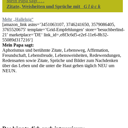
Mein Papa sagt . . .
Zitate, Weisheiten und Sprüche mit
G l ü c k
Mehr „Halleluja“
[amazon_link asins=’3451063107, 3746241650, 3579086405,
3765520675′ template=’Grid-Empfehlungen‘ store=’besuchberlind-
21′ marketplace=’DE‘ link_id=‚e8f3c6d5-e2ef-11e6-8b32-
55089d317216‘]
Mein Papa sagt:
Aphorismus und berühmte Zitate, Lebensweg, Affirmation,
Freundschaft, Lebensfreude, Lebensweisheiten, Redewendungen,
Redensarten sowie Zitate, Sprüche und Bilder zum Nachdenken
über das Leben und die unter die Haut gehen täglich NEU um
NEUN.