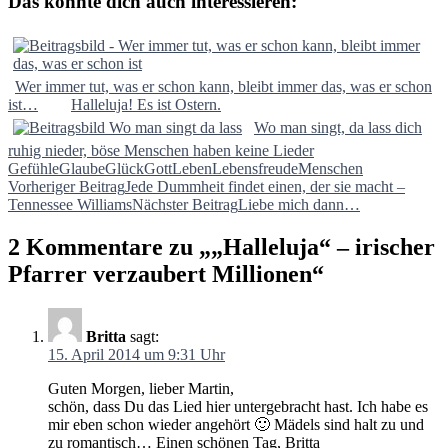
Das könnte dich auch interessieren:
Wer immer tut, was er schon kann, bleibt immer das, was er schon
ist…
Halleluja! Es ist Ostern.
Wo man singt, da lass dich
ruhig nieder, böse Menschen haben keine Lieder
Gefühle
Glaube
Glück
Gott
Leben
Lebensfreude
Menschen
Beitragsnavigation
Vorheriger Beitrag
Jede Dummheit findet einen, der sie macht –
Tennessee Williams
Nächster Beitrag
Liebe mich dann…
2 Kommentare zu „„Halleluja“ – irischer
Pfarrer verzaubert Millionen“
Britta
sagt:
15. April 2014 um 9:31 Uhr
Guten Morgen, lieber Martin,
schön, dass Du das Lied hier untergebracht hast. Ich habe es
mir eben schon wieder angehört 🙂 Mädels sind halt zu und
zu romantisch… Einen schönen Tag, Britta