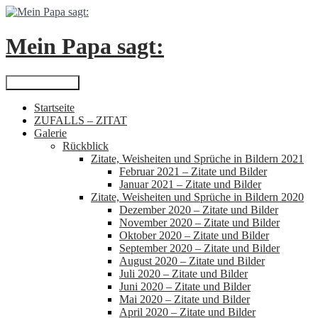
Zum
Inhalt
springen
Mein Papa sagt:
Suchen
Primäres Menü
Startseite
ZUFALLS – ZITAT
Galerie
Rückblick
Zitate, Weisheiten und Sprüche in Bildern 2021
Februar 2021 – Zitate und Bilder
Januar 2021 – Zitate und Bilder
Zitate, Weisheiten und Sprüche in Bildern 2020
Dezember 2020 – Zitate und Bilder
November 2020 – Zitate und Bilder
Oktober 2020 – Zitate und Bilder
September 2020 – Zitate und Bilder
August 2020 – Zitate und Bilder
Juli 2020 – Zitate und Bilder
Juni 2020 – Zitate und Bilder
Mai 2020 – Zitate und Bilder
April 2020 – Zitate und Bilder