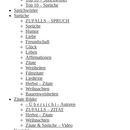
Top 10 – Sprüche
Sprichwörter
Sprüche
ZUFALLS – SPRUCH
Sprüche
Humor
Liebe
Freundschaft
Glück
Leben
Affirmationen
Zitate
Weisheiten
Filmzitate
Liedtexte
Herbst – Zitate
Weihnachten
Bauernweisheiten
Zitate Bilder
– Ü b e r s i c h t – Autoren
ZUFALLS – ZITAT
Herbst – Zitate
Weihnachten
Zitate & Sprüche – Video