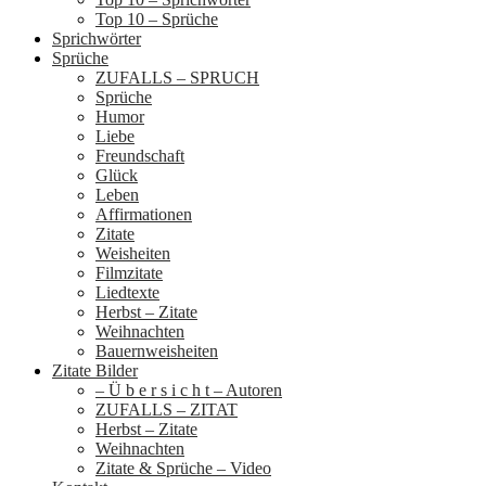
Top 10 – Sprüche
Sprichwörter
Sprüche
ZUFALLS – SPRUCH
Sprüche
Humor
Liebe
Freundschaft
Glück
Leben
Affirmationen
Zitate
Weisheiten
Filmzitate
Liedtexte
Herbst – Zitate
Weihnachten
Bauernweisheiten
Zitate Bilder
– Ü b e r s i c h t – Autoren
ZUFALLS – ZITAT
Herbst – Zitate
Weihnachten
Zitate & Sprüche – Video