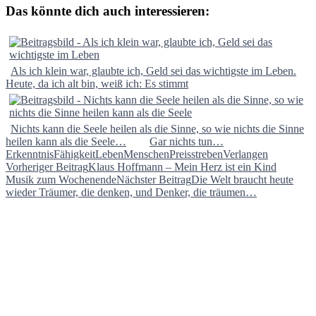
Das könnte dich auch interessieren:
Als ich klein war, glaubte ich, Geld sei das wichtigste im Leben.
Heute, da ich alt bin, weiß ich: Es stimmt
Nichts kann die Seele heilen als die Sinne, so wie nichts die Sinne
heilen kann als die Seele…
Gar nichts tun…
Erkenntnis
Fähigkeit
Leben
Menschen
Preis
streben
Verlangen
Beitragsnavigation
Vorheriger Beitrag
Klaus Hoffmann – Mein Herz ist ein Kind
Musik zum Wochenende
Nächster Beitrag
Die Welt braucht heute
wieder Träumer, die denken, und Denker, die träumen…