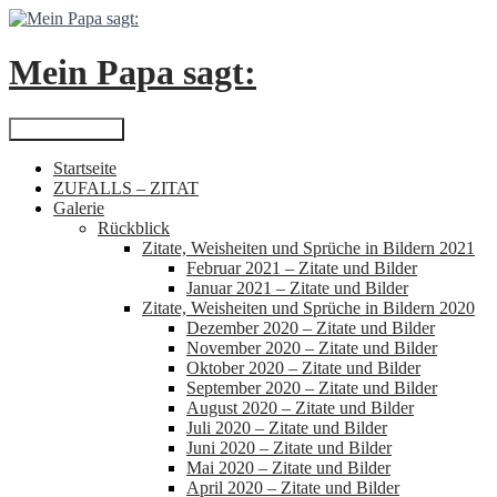
Zum
Inhalt
springen
Mein Papa sagt:
Suchen
Primäres Menü
Startseite
ZUFALLS – ZITAT
Galerie
Rückblick
Zitate, Weisheiten und Sprüche in Bildern 2021
Februar 2021 – Zitate und Bilder
Januar 2021 – Zitate und Bilder
Zitate, Weisheiten und Sprüche in Bildern 2020
Dezember 2020 – Zitate und Bilder
November 2020 – Zitate und Bilder
Oktober 2020 – Zitate und Bilder
September 2020 – Zitate und Bilder
August 2020 – Zitate und Bilder
Juli 2020 – Zitate und Bilder
Juni 2020 – Zitate und Bilder
Mai 2020 – Zitate und Bilder
April 2020 – Zitate und Bilder