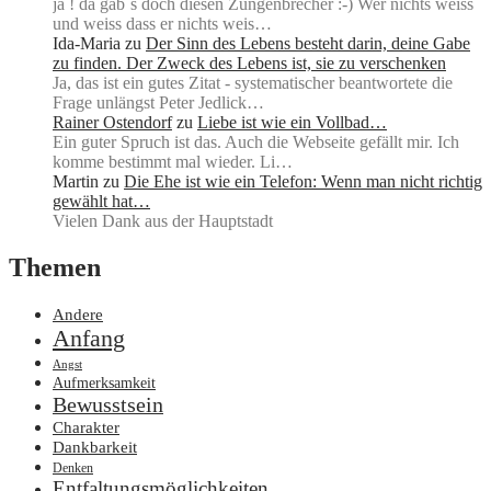
ja ! da gab´s doch diesen Zungenbrecher :-) Wer nichts weiss
und weiss dass er nichts weis…
Ida-Maria
zu
Der Sinn des Lebens besteht darin, deine Gabe
zu finden. Der Zweck des Lebens ist, sie zu verschenken
Ja, das ist ein gutes Zitat - systematischer beantwortete die
Frage unlängst Peter Jedlick…
Rainer Ostendorf
zu
Liebe ist wie ein Vollbad…
Ein guter Spruch ist das. Auch die Webseite gefällt mir. Ich
komme bestimmt mal wieder. Li…
Martin
zu
Die Ehe ist wie ein Telefon: Wenn man nicht richtig
gewählt hat…
Vielen Dank aus der Hauptstadt
Themen
Andere
Anfang
Angst
Aufmerksamkeit
Bewusstsein
Charakter
Dankbarkeit
Denken
Entfaltungsmöglichkeiten