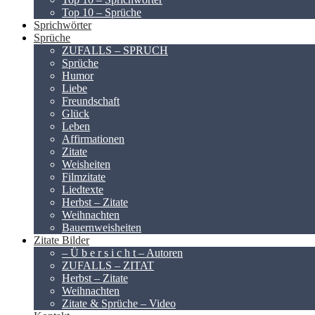
Top 10 – Sprüche
Sprichwörter
Sprüche
ZUFALLS – SPRUCH
Sprüche
Humor
Liebe
Freundschaft
Glück
Leben
Affirmationen
Zitate
Weisheiten
Filmzitate
Liedtexte
Herbst – Zitate
Weihnachten
Bauernweisheiten
Zitate Bilder
– Ü b e r s i c h t – Autoren
ZUFALLS – ZITAT
Herbst – Zitate
Weihnachten
Zitate & Sprüche – Video