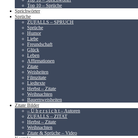
Top 10 – Sprüche
Sprichwörter
Sprüche
ZUFALLS – SPRUCH
Sprüche
Humor
Liebe
Freundschaft
Glück
Leben
Affirmationen
Zitate
Weisheiten
Filmzitate
Liedtexte
Herbst – Zitate
Weihnachten
Bauernweisheiten
Zitate Bilder
– Ü b e r s i c h t – Autoren
ZUFALLS – ZITAT
Herbst – Zitate
Weihnachten
Zitate & Sprüche – Video