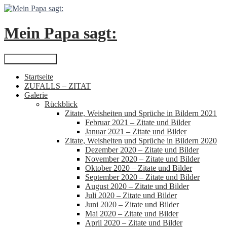
Zum
Inhalt
springen
Mein Papa sagt:
Suchen
Primäres Menü
Startseite
ZUFALLS – ZITAT
Galerie
Rückblick
Zitate, Weisheiten und Sprüche in Bildern 2021
Februar 2021 – Zitate und Bilder
Januar 2021 – Zitate und Bilder
Zitate, Weisheiten und Sprüche in Bildern 2020
Dezember 2020 – Zitate und Bilder
November 2020 – Zitate und Bilder
Oktober 2020 – Zitate und Bilder
September 2020 – Zitate und Bilder
August 2020 – Zitate und Bilder
Juli 2020 – Zitate und Bilder
Juni 2020 – Zitate und Bilder
Mai 2020 – Zitate und Bilder
April 2020 – Zitate und Bilder