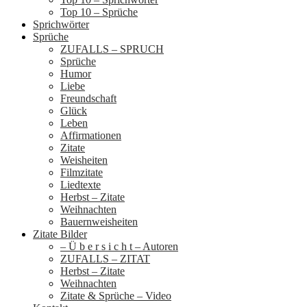
Top 10 – Sprüche
Sprichwörter
Sprüche
ZUFALLS – SPRUCH
Sprüche
Humor
Liebe
Freundschaft
Glück
Leben
Affirmationen
Zitate
Weisheiten
Filmzitate
Liedtexte
Herbst – Zitate
Weihnachten
Bauernweisheiten
Zitate Bilder
– Ü b e r s i c h t – Autoren
ZUFALLS – ZITAT
Herbst – Zitate
Weihnachten
Zitate & Sprüche – Video