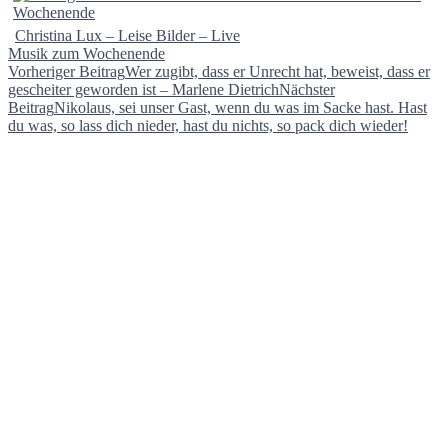
Christina Lux – Leise Bilder – Live
Musik zum Wochenende
Beitragsnavigation
Vorheriger Beitrag
Wer zugibt, dass er Unrecht hat, beweist, dass er
gescheiter geworden ist – Marlene Dietrich
Nächster
Beitrag
Nikolaus, sei unser Gast, wenn du was im Sacke hast. Hast
du was, so lass dich nieder, hast du nichts, so pack dich wieder!