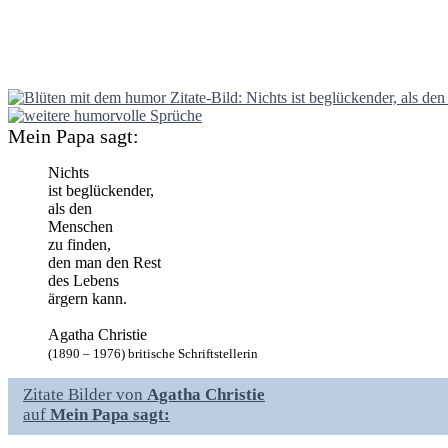
Mein Papa sagt:
Nichts
ist beglückender,
als den
Menschen
zu finden,
den man den Rest
des Lebens
ärgern kann.
Agatha Christie
(1890 – 1976) britische Schriftstellerin
Zitate Bilder von
Agatha Christie
auf
Mein Papa sagt: