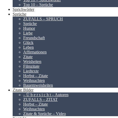
Top 10 – Sprüche
Sprichwörter
Sprüche
ZUFALLS – SPRUCH
Sprüche
Humor
Liebe
Freundschaft
Glück
Leben
Affirmationen
Zitate
Weisheiten
Filmzitate
Liedtexte
Herbst – Zitate
Weihnachten
Bauernweisheiten
Zitate Bilder
– Ü b e r s i c h t – Autoren
ZUFALLS – ZITAT
Herbst – Zitate
Weihnachten
Zitate & Sprüche – Video