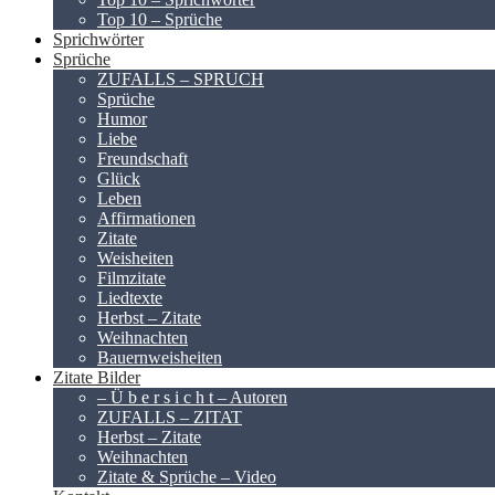
Top 10 – Sprüche
Sprichwörter
Sprüche
ZUFALLS – SPRUCH
Sprüche
Humor
Liebe
Freundschaft
Glück
Leben
Affirmationen
Zitate
Weisheiten
Filmzitate
Liedtexte
Herbst – Zitate
Weihnachten
Bauernweisheiten
Zitate Bilder
– Ü b e r s i c h t – Autoren
ZUFALLS – ZITAT
Herbst – Zitate
Weihnachten
Zitate & Sprüche – Video