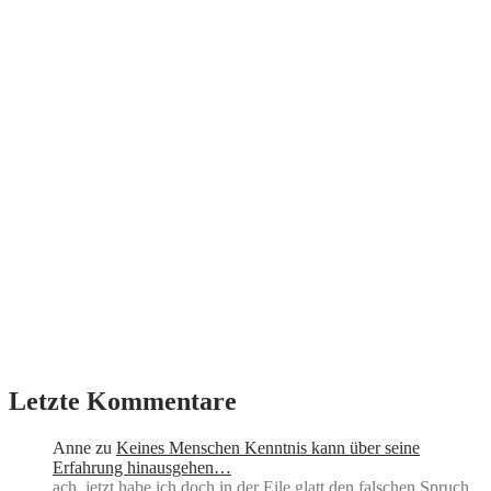
Letzte Kommentare
Anne
zu
Keines Menschen Kenntnis kann über seine
Erfahrung hinausgehen…
ach, jetzt habe ich doch in der Eile glatt den falschen Spruch