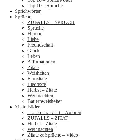
Top 10 – Sprüche
Sprichwörter
Sprüche
ZUFALLS – SPRUCH
Sprüche
Humor
Liebe
Freundschaft
Glück
Leben
Affirmationen
Zitate
Weisheiten
Filmzitate
Liedtexte
Herbst – Zitate
Weihnachten
Bauernweisheiten
Zitate Bilder
– Ü b e r s i c h t – Autoren
ZUFALLS – ZITAT
Herbst – Zitate
Weihnachten
Zitate & Sprüche – Video