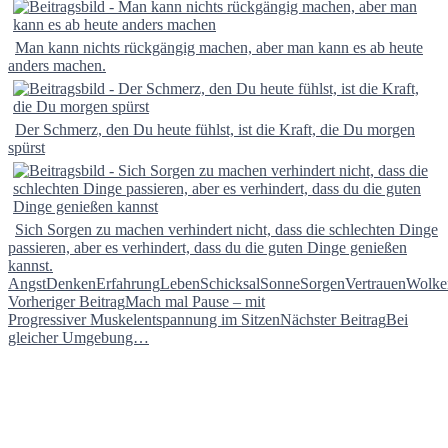
Man kann nichts rückgängig machen, aber man kann es ab heute
anders machen.
Der Schmerz, den Du heute fühlst, ist die Kraft, die Du morgen
spürst
Sich Sorgen zu machen verhindert nicht, dass die schlechten Dinge
passieren, aber es verhindert, dass du die guten Dinge genießen
kannst.
Angst
Denken
Erfahrung
Leben
Schicksal
Sonne
Sorgen
Vertrauen
Wolke
Beitragsnavigation
Vorheriger Beitrag
Mach mal Pause – mit
Progressiver Muskelentspannung im Sitzen
Nächster Beitrag
Bei
gleicher Umgebung…