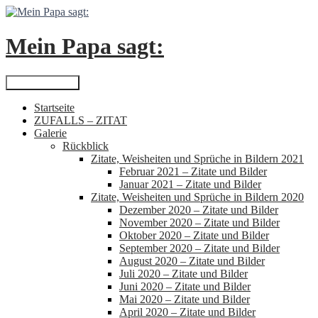
Zum
Inhalt
springen
Mein Papa sagt:
Suchen
Primäres Menü
Startseite
ZUFALLS – ZITAT
Galerie
Rückblick
Zitate, Weisheiten und Sprüche in Bildern 2021
Februar 2021 – Zitate und Bilder
Januar 2021 – Zitate und Bilder
Zitate, Weisheiten und Sprüche in Bildern 2020
Dezember 2020 – Zitate und Bilder
November 2020 – Zitate und Bilder
Oktober 2020 – Zitate und Bilder
September 2020 – Zitate und Bilder
August 2020 – Zitate und Bilder
Juli 2020 – Zitate und Bilder
Juni 2020 – Zitate und Bilder
Mai 2020 – Zitate und Bilder
April 2020 – Zitate und Bilder