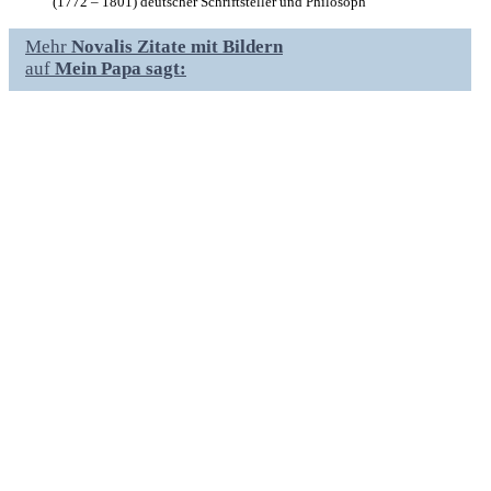
(1772 – 1801) deutscher Schriftsteller und Philosoph
Mehr
Novalis Zitate mit Bildern
auf
Mein Papa sagt: