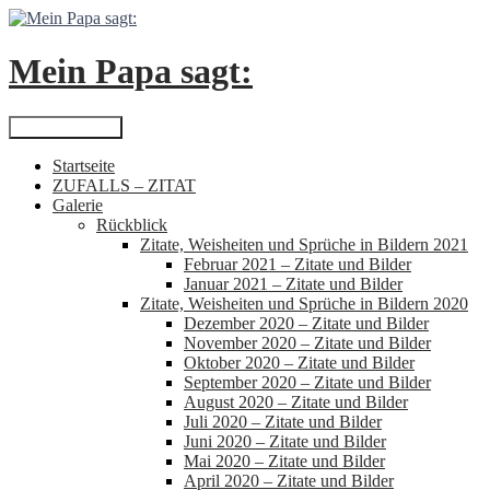
Zum
Inhalt
springen
Mein Papa sagt:
Suchen
Primäres Menü
Startseite
ZUFALLS – ZITAT
Galerie
Rückblick
Zitate, Weisheiten und Sprüche in Bildern 2021
Februar 2021 – Zitate und Bilder
Januar 2021 – Zitate und Bilder
Zitate, Weisheiten und Sprüche in Bildern 2020
Dezember 2020 – Zitate und Bilder
November 2020 – Zitate und Bilder
Oktober 2020 – Zitate und Bilder
September 2020 – Zitate und Bilder
August 2020 – Zitate und Bilder
Juli 2020 – Zitate und Bilder
Juni 2020 – Zitate und Bilder
Mai 2020 – Zitate und Bilder
April 2020 – Zitate und Bilder