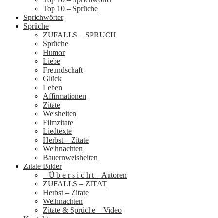
Top 10 – Sprüche
Sprichwörter
Sprüche
ZUFALLS – SPRUCH
Sprüche
Humor
Liebe
Freundschaft
Glück
Leben
Affirmationen
Zitate
Weisheiten
Filmzitate
Liedtexte
Herbst – Zitate
Weihnachten
Bauernweisheiten
Zitate Bilder
– Ü b e r s i c h t – Autoren
ZUFALLS – ZITAT
Herbst – Zitate
Weihnachten
Zitate & Sprüche – Video