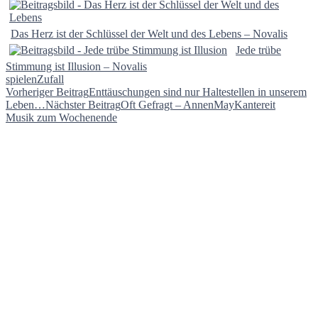
Das Herz ist der Schlüssel der Welt und des Lebens – Novalis
Jede trübe
Stimmung ist Illusion – Novalis
spielen
Zufall
Beitragsnavigation
Vorheriger Beitrag
Enttäuschungen sind nur Haltestellen in unserem
Leben…
Nächster Beitrag
Oft Gefragt – AnnenMayKantereit
Musik zum Wochenende