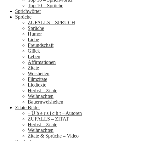
Top 10 – Sprüche
Sprichwörter
Sprüche
ZUFALLS – SPRUCH
Sprüche
Humor
Liebe
Freundschaft
Glück
Leben
Affirmationen
Zitate
Weisheiten
Filmzitate
Liedtexte
Herbst – Zitate
Weihnachten
Bauernweisheiten
Zitate Bilder
– Ü b e r s i c h t – Autoren
ZUFALLS – ZITAT
Herbst – Zitate
Weihnachten
Zitate & Sprüche – Video