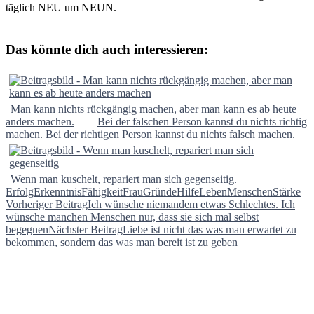
täglich NEU um NEUN.
Das könnte dich auch interessieren:
Man kann nichts rückgängig machen, aber man kann es ab heute
anders machen.
Bei der falschen Person kannst du nichts richtig
machen. Bei der richtigen Person kannst du nichts falsch machen.
Wenn man kuschelt, repariert man sich gegenseitig.
Erfolg
Erkenntnis
Fähigkeit
Frau
Gründe
Hilfe
Leben
Menschen
Stärke
Beitragsnavigation
Vorheriger Beitrag
Ich wünsche niemandem etwas Schlechtes. Ich
wünsche manchen Menschen nur, dass sie sich mal selbst
begegnen
Nächster Beitrag
Liebe ist nicht das was man erwartet zu
bekommen, sondern das was man bereit ist zu geben