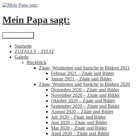
Zum
Inhalt
springen
Mein Papa sagt:
Suchen
Primäres Menü
Startseite
ZUFALLS – ZITAT
Galerie
Rückblick
Zitate, Weisheiten und Sprüche in Bildern 2021
Februar 2021 – Zitate und Bilder
Januar 2021 – Zitate und Bilder
Zitate, Weisheiten und Sprüche in Bildern 2020
Dezember 2020 – Zitate und Bilder
November 2020 – Zitate und Bilder
Oktober 2020 – Zitate und Bilder
September 2020 – Zitate und Bilder
August 2020 – Zitate und Bilder
Juli 2020 – Zitate und Bilder
Juni 2020 – Zitate und Bilder
Mai 2020 – Zitate und Bilder
April 2020 – Zitate und Bilder