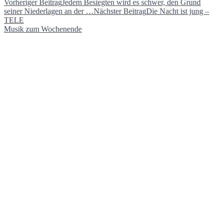
Beitragsnavigation
Vorheriger Beitrag
Jedem Besiegten wird es schwer, den Grund
seiner Niederlagen an der …
Nächster Beitrag
Die Nacht ist jung –
TELE
Musik zum Wochenende