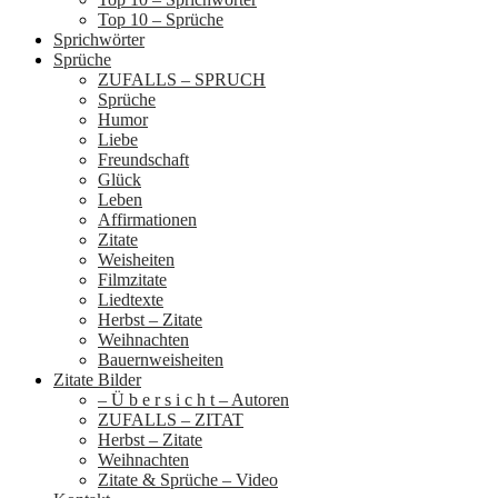
Top 10 – Sprüche
Sprichwörter
Sprüche
ZUFALLS – SPRUCH
Sprüche
Humor
Liebe
Freundschaft
Glück
Leben
Affirmationen
Zitate
Weisheiten
Filmzitate
Liedtexte
Herbst – Zitate
Weihnachten
Bauernweisheiten
Zitate Bilder
– Ü b e r s i c h t – Autoren
ZUFALLS – ZITAT
Herbst – Zitate
Weihnachten
Zitate & Sprüche – Video