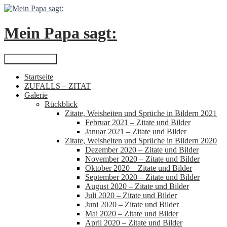
Zum
Inhalt
springen
Mein Papa sagt:
Suchen
Primäres Menü
Startseite
ZUFALLS – ZITAT
Galerie
Rückblick
Zitate, Weisheiten und Sprüche in Bildern 2021
Februar 2021 – Zitate und Bilder
Januar 2021 – Zitate und Bilder
Zitate, Weisheiten und Sprüche in Bildern 2020
Dezember 2020 – Zitate und Bilder
November 2020 – Zitate und Bilder
Oktober 2020 – Zitate und Bilder
September 2020 – Zitate und Bilder
August 2020 – Zitate und Bilder
Juli 2020 – Zitate und Bilder
Juni 2020 – Zitate und Bilder
Mai 2020 – Zitate und Bilder
April 2020 – Zitate und Bilder