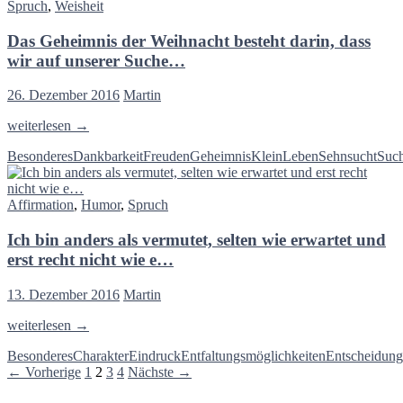
Spruch
,
Weisheit
Was
für
Das Geheimnis der Weihnacht besteht darin, dass
ein
wahrhaft
wir auf unserer Suche…
grauenvolles
Leben!
26. Dezember 2016
Martin
Das
weiterlesen
→
Geheimnis
Besonderes
Dankbarkeit
Freuden
Geheimnis
Klein
Leben
Sehnsucht
Suc
der
Weihnacht
besteht
Affirmation
,
Humor
,
Spruch
darin,
dass
Ich bin anders als vermutet, selten wie erwartet und
wir
auf
erst recht nicht wie e…
unserer
Suche…
13. Dezember 2016
Martin
Ich
weiterlesen
→
bin
Besonderes
Charakter
Eindruck
Entfaltungsmöglichkeiten
Entscheidung
anders
Beitragsnavigation
← Vorherige
1
2
3
4
Nächste →
als
vermutet,