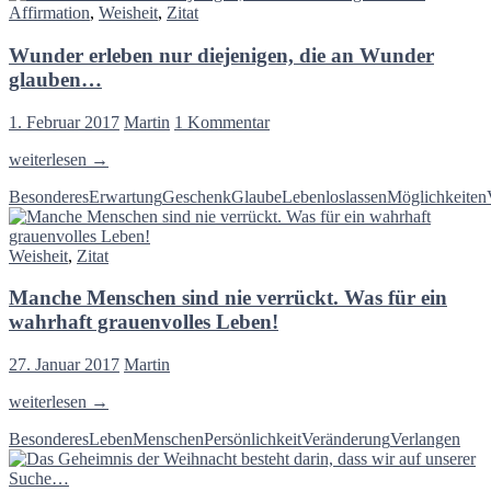
dasselbe…
Geschöpfe
Affirmation
,
Weisheit
,
Zitat
Dingen,
jenes
aber
Schöpfers
Wunder erleben nur diejenigen, die an Wunder
besonders
sind…
mit
glauben…
dir
selbst…
1. Februar 2017
Martin
1 Kommentar
Wunder
weiterlesen
→
erleben
Besonderes
Erwartung
Geschenk
Glaube
Leben
loslassen
Möglichkeiten
nur
diejenigen,
die
Weisheit
,
Zitat
an
Wunder
Manche Menschen sind nie verrückt. Was für ein
glauben…
wahrhaft grauenvolles Leben!
27. Januar 2017
Martin
Manche
weiterlesen
→
Menschen
Besonderes
Leben
Menschen
Persönlichkeit
Veränderung
Verlangen
sind
nie
verrückt.