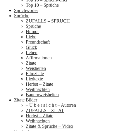
Top 10 – Sprüche
Sprichwörter
Sprüche
ZUFALLS – SPRUCH
Sprüche
Humor
Liebe
Freundschaft
Glück
Leben
Affirmationen
Zitate
Weisheiten
Filmzitate
Liedtexte
Herbst – Zitate
Weihnachten
Bauernweisheiten
Zitate Bilder
– Ü b e r s i c h t – Autoren
ZUFALLS – ZITAT
Herbst – Zitate
Weihnachten
Zitate & Sprüche – Video