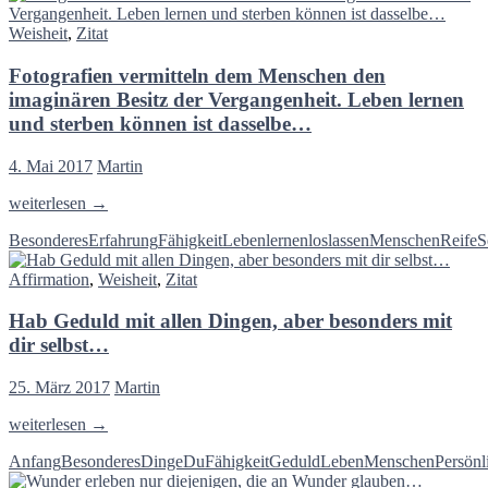
Gott
Menschen
ist,
Weisheit
,
Zitat
ist
dann
in
gibt
Fotografien vermitteln dem Menschen den
den
es
meisten
imaginären Besitz der Vergangenheit. Leben lernen
keinen,
Fällevn
und sterben können ist dasselbe…
der
nichts
hoch
als
4. Mai 2017
Martin
ist,
Konsequenz…
und
Fotografien
weiterlesen
→
keinen,
vermitteln
der
Besonderes
Erfahrung
Fähigkeit
Leben
lernen
loslassen
Menschen
Reife
S
dem
niedrig
Menschen
ist,
Affirmation
,
Weisheit
,
Zitat
den
alle
imaginären
sind
Hab Geduld mit allen Dingen, aber besonders mit
Besitz
ohne
der
Einschränkung
dir selbst…
Vergangenheit.
gleich,
Leben
sie
25. März 2017
Martin
lernen
sind
und
gleich,
Hab
weiterlesen
→
sterben
weil
Geduld
können
sie
Anfang
Besonderes
Dinge
Du
Fähigkeit
Geduld
Leben
Menschen
Persönl
mit
ist
die
allen