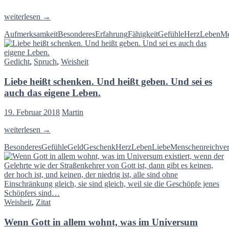
Verstehen
weiterlesen
→
heißt
Aufmerksamkeit
Besonderes
Erfahrung
Fähigkeit
Gefühle
Herz
Leben
Me
mit
dem
Herzen
Gedicht
,
Spruch
,
Weisheit
hellsehen
Liebe heißt schenken. Und heißt geben. Und sei es
auch das eigene Leben.
19. Februar 2018
Martin
Liebe
weiterlesen
→
heißt
Besonderes
Gefühle
Geld
Geschenk
Herz
Leben
Liebe
Menschen
reich
ve
schenken.
Und
heißt
geben.
Und
sei
Weisheit
,
Zitat
es
auch
Wenn Gott in allem wohnt, was im Universum
das