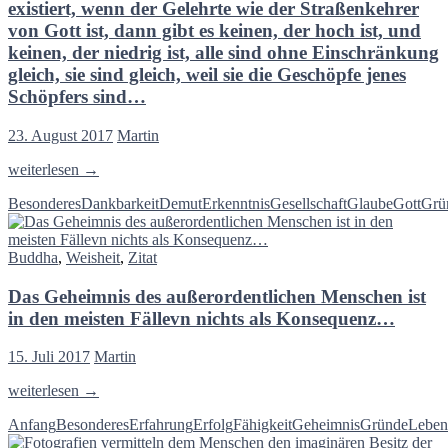
eigene
existiert, wenn der Gelehrte wie der Straßenkehrer
Leben.
von Gott ist, dann gibt es keinen, der hoch ist, und
keinen, der niedrig ist, alle sind ohne Einschränkung
gleich, sie sind gleich, weil sie die Geschöpfe jenes
Schöpfers sind…
23. August 2017
Martin
Wenn
weiterlesen
→
Gott
Besonderes
Dankbarkeit
Demut
Erkenntnis
Gesellschaft
Glaube
Gott
Grü
in
allem
wohnt,
Buddha
,
Weisheit
,
Zitat
was
im
Das Geheimnis des außerordentlichen Menschen ist
Universum
existiert,
in den meisten Fällevn nichts als Konsequenz…
wenn
der
15. Juli 2017
Martin
Gelehrte
wie
Das
weiterlesen
→
der
Geheimnis
Straßenkehrer
Anfang
Besonderes
Erfahrung
Erfolg
Fähigkeit
Geheimnis
Gründe
Leben
des
von
außerordentlichen