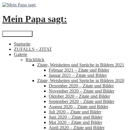
Zum
Inhalt
springen
Mein Papa sagt:
Suchen
Primäres Menü
Startseite
ZUFALLS – ZITAT
Galerie
Rückblick
Zitate, Weisheiten und Sprüche in Bildern 2021
Februar 2021 – Zitate und Bilder
Januar 2021 – Zitate und Bilder
Zitate, Weisheiten und Sprüche in Bildern 2020
Dezember 2020 – Zitate und Bilder
November 2020 – Zitate und Bilder
Oktober 2020 – Zitate und Bilder
September 2020 – Zitate und Bilder
August 2020 – Zitate und Bilder
Juli 2020 – Zitate und Bilder
Juni 2020 – Zitate und Bilder
Mai 2020 – Zitate und Bilder
April 2020 – Zitate und Bilder