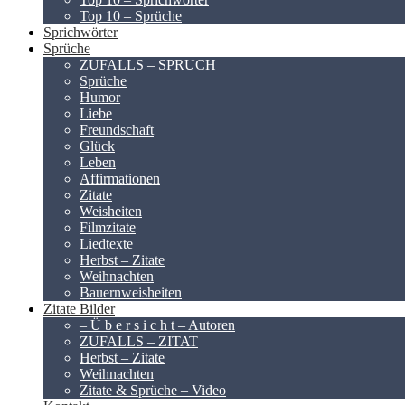
Top 10 – Sprüche
Sprichwörter
Sprüche
ZUFALLS – SPRUCH
Sprüche
Humor
Liebe
Freundschaft
Glück
Leben
Affirmationen
Zitate
Weisheiten
Filmzitate
Liedtexte
Herbst – Zitate
Weihnachten
Bauernweisheiten
Zitate Bilder
– Ü b e r s i c h t – Autoren
ZUFALLS – ZITAT
Herbst – Zitate
Weihnachten
Zitate & Sprüche – Video