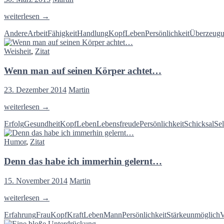
Mit
weiterlesen
→
dem
Andere
Arbeit
Fähigkeit
Handlung
Kopf
Leben
Persönlichkeit
Überzeug
Fleiße…
Weisheit
,
Zitat
Wenn man auf seinen Körper achtet…
23. Dezember 2014
Martin
Wenn
weiterlesen
→
man
Erfolg
Gesundheit
Kopf
Leben
Lebensfreude
Persönlichkeit
Schicksal
Sel
auf
seinen
Humor
,
Zitat
Körper
achtet…
Denn das habe ich immerhin gelernt…
15. November 2014
Martin
Denn
weiterlesen
→
das
Erfahrung
Frau
Kopf
Kraft
Leben
Mann
Persönlichkeit
Stärke
unmöglich
V
habe