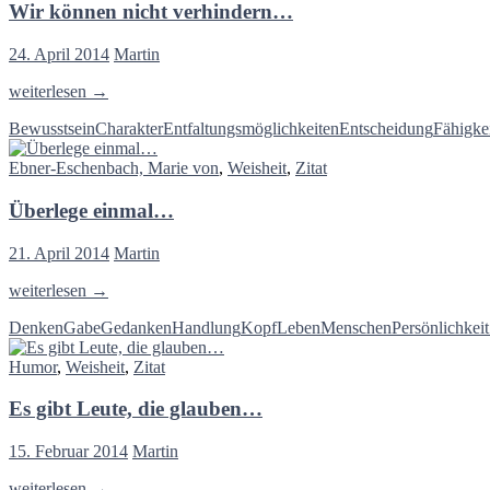
Wir können nicht verhindern…
Hauptsache
aus
Tatsachen
24. April 2014
Martin
und
Geschehnissen…
Wir
weiterlesen
→
können
Bewusstsein
Charakter
Entfaltungsmöglichkeiten
Entscheidung
Fähigke
nicht
verhindern…
Ebner-Eschenbach, Marie von
,
Weisheit
,
Zitat
Überlege einmal…
21. April 2014
Martin
Überlege
weiterlesen
→
einmal…
Denken
Gabe
Gedanken
Handlung
Kopf
Leben
Menschen
Persönlichkeit
Humor
,
Weisheit
,
Zitat
Es gibt Leute, die glauben…
15. Februar 2014
Martin
Es
weiterlesen
→