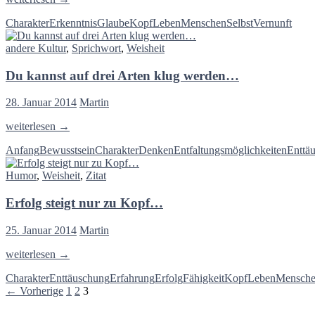
gibt
Charakter
Erkenntnis
Glaube
Kopf
Leben
Menschen
Selbst
Vernunft
Leute,
die
andere Kultur
,
Sprichwort
,
Weisheit
glauben…
Du kannst auf drei Arten klug werden…
28. Januar 2014
Martin
Du
weiterlesen
→
kannst
Anfang
Bewusstsein
Charakter
Denken
Entfaltungsmöglichkeiten
Enttä
auf
drei
Humor
,
Weisheit
,
Zitat
Arten
klug
Erfolg steigt nur zu Kopf…
werden…
25. Januar 2014
Martin
Erfolg
weiterlesen
→
steigt
Charakter
Enttäuschung
Erfahrung
Erfolg
Fähigkeit
Kopf
Leben
Mensch
nur
Beitragsnavigation
← Vorherige
1
2
3
zu
Kopf…