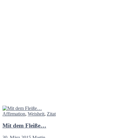
Affirmation
,
Weisheit
,
Zitat
Mit dem Fleiße…
30. März 2015
Martin