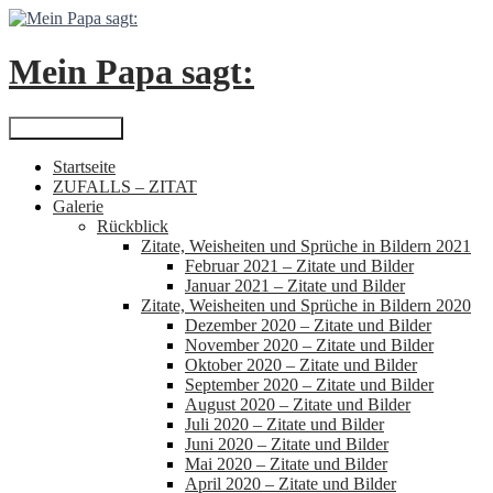
Zum
Inhalt
springen
Mein Papa sagt:
Suchen
Primäres Menü
Startseite
ZUFALLS – ZITAT
Galerie
Rückblick
Zitate, Weisheiten und Sprüche in Bildern 2021
Februar 2021 – Zitate und Bilder
Januar 2021 – Zitate und Bilder
Zitate, Weisheiten und Sprüche in Bildern 2020
Dezember 2020 – Zitate und Bilder
November 2020 – Zitate und Bilder
Oktober 2020 – Zitate und Bilder
September 2020 – Zitate und Bilder
August 2020 – Zitate und Bilder
Juli 2020 – Zitate und Bilder
Juni 2020 – Zitate und Bilder
Mai 2020 – Zitate und Bilder
April 2020 – Zitate und Bilder