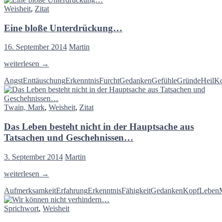
ich
Weisheit
,
Zitat
immerhin
gelernt…
Eine bloße Unterdrückung…
16. September 2014
Martin
Eine
weiterlesen
→
bloße
Angst
Enttäuschung
Erkenntnis
Furcht
Gedanken
Gefühle
Gründe
Heil
K
Unterdrückung…
Twain, Mark
,
Weisheit
,
Zitat
Das Leben besteht nicht in der Hauptsache aus
Tatsachen und Geschehnissen…
3. September 2014
Martin
Das
weiterlesen
→
Leben
Aufmerksamkeit
Erfahrung
Erkenntnis
Fähigkeit
Gedanken
Kopf
Leben
besteht
nicht
Sprichwort
,
Weisheit
in
der