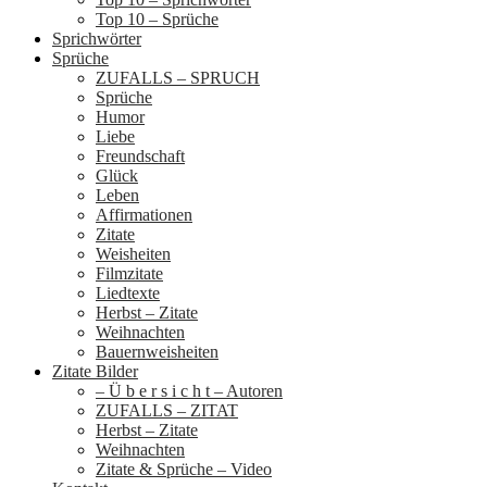
Top 10 – Sprüche
Sprichwörter
Sprüche
ZUFALLS – SPRUCH
Sprüche
Humor
Liebe
Freundschaft
Glück
Leben
Affirmationen
Zitate
Weisheiten
Filmzitate
Liedtexte
Herbst – Zitate
Weihnachten
Bauernweisheiten
Zitate Bilder
– Ü b e r s i c h t – Autoren
ZUFALLS – ZITAT
Herbst – Zitate
Weihnachten
Zitate & Sprüche – Video