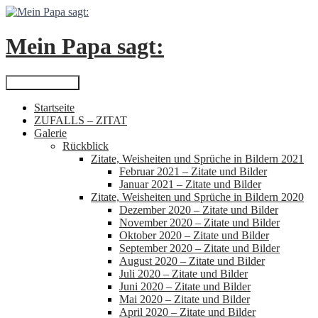
Zum
Inhalt
springen
Mein Papa sagt:
Suchen
Primäres Menü
Startseite
ZUFALLS – ZITAT
Galerie
Rückblick
Zitate, Weisheiten und Sprüche in Bildern 2021
Februar 2021 – Zitate und Bilder
Januar 2021 – Zitate und Bilder
Zitate, Weisheiten und Sprüche in Bildern 2020
Dezember 2020 – Zitate und Bilder
November 2020 – Zitate und Bilder
Oktober 2020 – Zitate und Bilder
September 2020 – Zitate und Bilder
August 2020 – Zitate und Bilder
Juli 2020 – Zitate und Bilder
Juni 2020 – Zitate und Bilder
Mai 2020 – Zitate und Bilder
April 2020 – Zitate und Bilder