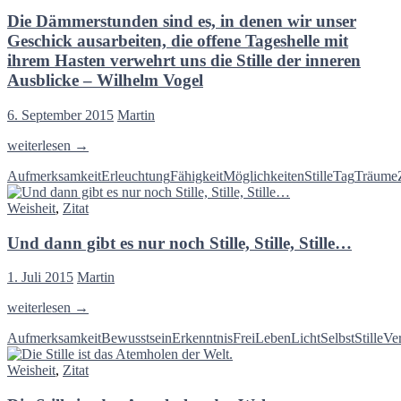
Die Dämmerstunden sind es, in denen wir unser
Geschick ausarbeiten, die offene Tageshelle mit
ihrem Hasten verwehrt uns die Stille der inneren
Ausblicke – Wilhelm Vogel
6. September 2015
Martin
Die
weiterlesen
→
Dämmerstunden
Aufmerksamkeit
Erleuchtung
Fähigkeit
Möglichkeiten
Stille
Tag
Träume
sind
es,
Weisheit
,
Zitat
in
denen
Und dann gibt es nur noch Stille, Stille, Stille…
wir
unser
Geschick
1. Juli 2015
Martin
ausarbeiten,
die
Und
weiterlesen
→
offene
dann
Tageshelle
Aufmerksamkeit
Bewusstsein
Erkenntnis
Frei
Leben
Licht
Selbst
Stille
Ve
gibt
mit
es
ihrem
Weisheit
,
Zitat
nur
Hasten
noch