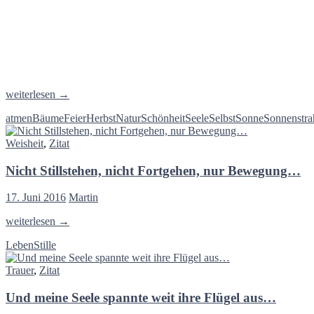
Herbstbild
weiterlesen
→
Dies
atmen
Bäume
Feier
Herbst
Natur
Schönheit
Seele
Selbst
Sonne
Sonnenstra
ist
ein
Weisheit
,
Zitat
Herbsttag,
wie
Nicht Stillstehen, nicht Fortgehen, nur Bewegung…
ich
keinen
sah!
17. Juni 2016
Martin
Die
Luft
Nicht
weiterlesen
→
ist
Stillstehen,
still,
Leben
Stille
nicht
als
Fortgehen,
atmete
Trauer
,
Zitat
nur
man
Bewegung…
kaum,
Und meine Seele spannte weit ihre Flügel aus…
Und