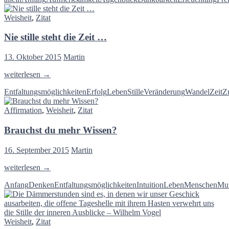
…
Weisheit
,
Zitat
Nie stille steht die Zeit …
13. Oktober 2015
Martin
Nie
weiterlesen
→
stille
Entfaltungsmöglichkeiten
Erfolg
Leben
Stille
Veränderung
Wandel
Zeit
Z
steht
die
Affirmation
,
Weisheit
,
Zitat
Zeit
…
Brauchst du mehr Wissen?
16. September 2015
Martin
Brauchst
weiterlesen
→
du
Anfang
Denken
Entfaltungsmöglichkeiten
Intuition
Leben
Menschen
Mu
mehr
Wissen?
Weisheit
,
Zitat