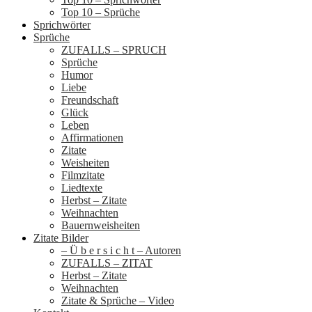
Top 10 – Sprüche
Sprichwörter
Sprüche
ZUFALLS – SPRUCH
Sprüche
Humor
Liebe
Freundschaft
Glück
Leben
Affirmationen
Zitate
Weisheiten
Filmzitate
Liedtexte
Herbst – Zitate
Weihnachten
Bauernweisheiten
Zitate Bilder
– Ü b e r s i c h t – Autoren
ZUFALLS – ZITAT
Herbst – Zitate
Weihnachten
Zitate & Sprüche – Video