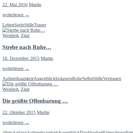
dennoch
22. Mai 2016
Martin
fallen
raschelnd,
Und
weiterlesen
→
fern
meine
und
Leben
Seele
Stille
Trauer
Seele
nah,
spannte
Die
Weisheit
,
Zitat
weit
schönsten
ihre
Früchte
Strebe nach Ruhe…
Flügel
ab
aus…
von
18. Dezember 2015
Martin
jedem
Baum…
Strebe
weiterlesen
→
nach
Aufmerksamkeit
Augenblick
loslassen
Ruhe
Selbst
Stille
Vertrauen
Ruhe…
Weisheit
,
Zitat
Die größte Offenbarung …
22. Oktober 2015
Martin
Die
weiterlesen
→
größte
allein
Anfang
Aufmerksamkeit
Augenblick
Dankbarkeit
Erleuchtung
Fre
Offenbarung