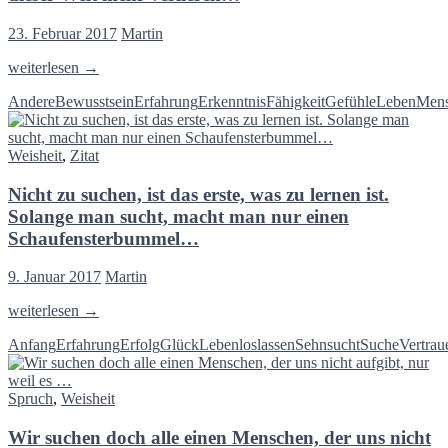
denen,
die
23. Februar 2017
Martin
sie
gefunden
Wer
weiterlesen
→
haben…
einmal
Andere
Bewusstsein
Erfahrung
Erkenntnis
Fähigkeit
Gefühle
Leben
Men
sich
selbst
gefunden,
Weisheit
,
Zitat
der
kann
Nicht zu suchen, ist das erste, was zu lernen ist.
nichts
auf
Solange man sucht, macht man nur einen
dieser
Schaufensterbummel…
Welt
mehr
9. Januar 2017
Martin
verlieren…
Nicht
weiterlesen
→
zu
Anfang
Erfahrung
Erfolg
Glück
Leben
loslassen
Sehnsucht
Suche
Vertrau
suchen,
ist
das
Spruch
,
Weisheit
erste,
was
Wir suchen doch alle einen Menschen, der uns nicht
zu