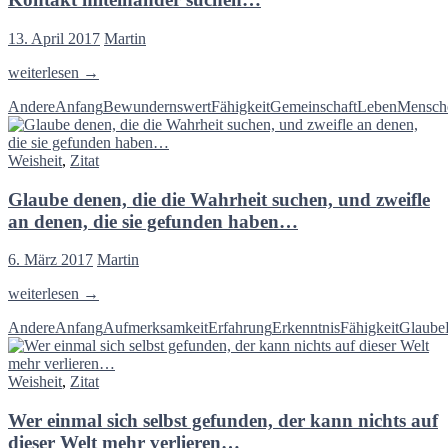
13. April 2017
Martin
Echten
weiterlesen
→
Respekt
Andere
Anfang
Bewundernswert
Fähigkeit
Gemeinschaft
Leben
Mensch
erlangen
wir,
wenn
Weisheit
,
Zitat
wenn
wir
Glaube denen, die die Wahrheit suchen, und zweifle
den
Kontakt
an denen, die sie gefunden haben…
miteinander
suchen…
6. März 2017
Martin
Glaube
weiterlesen
→
denen,
Andere
Anfang
Aufmerksamkeit
Erfahrung
Erkenntnis
Fähigkeit
Glaube
die
die
Wahrheit
Weisheit
,
Zitat
suchen,
und
Wer einmal sich selbst gefunden, der kann nichts auf
zweifle
an
dieser Welt mehr verlieren…