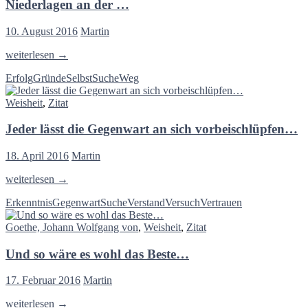
auf
Niederlagen an der …
unserer
Suche…
10. August 2016
Martin
Jedem
weiterlesen
→
Besiegten
Erfolg
Gründe
Selbst
Suche
Weg
wird
es
Weisheit
,
Zitat
schwer,
den
Jeder lässt die Gegenwart an sich vorbeischlüpfen…
Grund
seiner
Niederlagen
18. April 2016
Martin
an
der
Jeder
weiterlesen
→
…
lässt
Erkenntnis
Gegenwart
Suche
Verstand
Versuch
Vertrauen
die
Gegenwart
Goethe, Johann Wolfgang von
,
Weisheit
,
Zitat
an
sich
Und so wäre es wohl das Beste…
vorbeischlüpfen…
17. Februar 2016
Martin
Und
weiterlesen
→