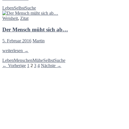
so
Leben
Selbst
Suche
wäre
es
Weisheit
,
Zitat
wohl
das
Der Mensch müht sich ab…
Beste…
5. Februar 2016
Martin
Der
weiterlesen
→
Mensch
Leben
Menschen
Mühe
Selbst
Suche
müht
Beitragsnavigation
← Vorherige
1
2
3
4
Nächste →
sich
ab…