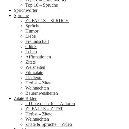
Top 10 – Sprüche
Sprichwörter
Sprüche
ZUFALLS – SPRUCH
Sprüche
Humor
Liebe
Freundschaft
Glück
Leben
Affirmationen
Zitate
Weisheiten
Filmzitate
Liedtexte
Herbst – Zitate
Weihnachten
Bauernweisheiten
Zitate Bilder
– Ü b e r s i c h t – Autoren
ZUFALLS – ZITAT
Herbst – Zitate
Weihnachten
Zitate & Sprüche – Video