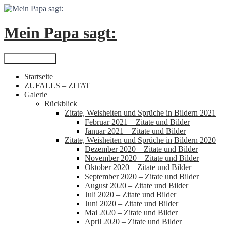
Zum
Inhalt
springen
Mein Papa sagt:
Suchen
Primäres Menü
Startseite
ZUFALLS – ZITAT
Galerie
Rückblick
Zitate, Weisheiten und Sprüche in Bildern 2021
Februar 2021 – Zitate und Bilder
Januar 2021 – Zitate und Bilder
Zitate, Weisheiten und Sprüche in Bildern 2020
Dezember 2020 – Zitate und Bilder
November 2020 – Zitate und Bilder
Oktober 2020 – Zitate und Bilder
September 2020 – Zitate und Bilder
August 2020 – Zitate und Bilder
Juli 2020 – Zitate und Bilder
Juni 2020 – Zitate und Bilder
Mai 2020 – Zitate und Bilder
April 2020 – Zitate und Bilder