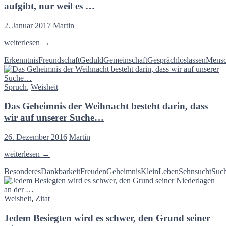
lernen
aufgibt, nur weil es …
ist.
Solange
2. Januar 2017
Martin
man
sucht,
Wir
weiterlesen
→
macht
suchen
man
Erkenntnis
Freundschaft
Geduld
Gemeinschaft
Gespräch
loslassen
Mens
doch
nur
alle
einen
einen
Schaufensterbummel…
Spruch
,
Weisheit
Menschen,
der
Das Geheimnis der Weihnacht besteht darin, dass
uns
nicht
wir auf unserer Suche…
aufgibt,
nur
26. Dezember 2016
Martin
weil
es
Das
weiterlesen
→
…
Geheimnis
Besonderes
Dankbarkeit
Freuden
Geheimnis
Klein
Leben
Sehnsucht
Suc
der
Weihnacht
besteht
Weisheit
,
Zitat
darin,
dass
Jedem Besiegten wird es schwer, den Grund seiner
wir