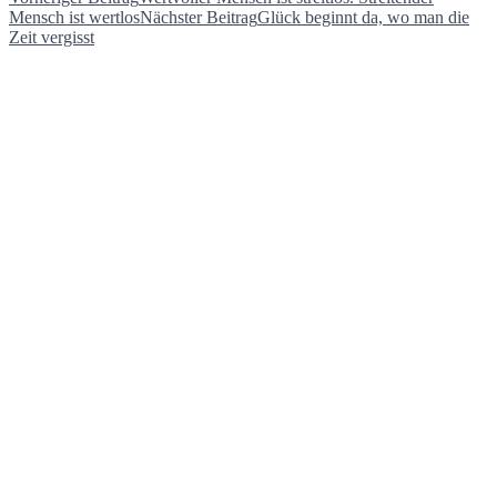
Beitragsnavigation
Mensch ist wertlos
Nächster Beitrag
Glück beginnt da, wo man die
Zeit vergisst