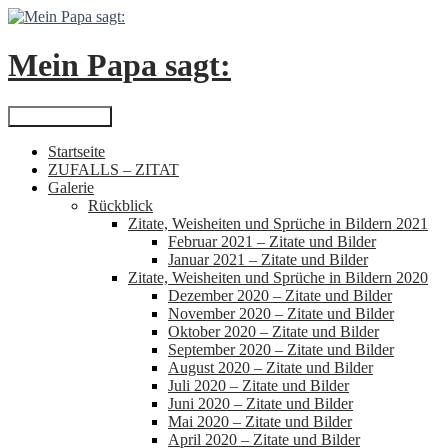
Zum
Inhalt
springen
Mein Papa sagt:
Suchen
Primäres Menü
Startseite
ZUFALLS – ZITAT
Galerie
Rückblick
Zitate, Weisheiten und Sprüche in Bildern 2021
Februar 2021 – Zitate und Bilder
Januar 2021 – Zitate und Bilder
Zitate, Weisheiten und Sprüche in Bildern 2020
Dezember 2020 – Zitate und Bilder
November 2020 – Zitate und Bilder
Oktober 2020 – Zitate und Bilder
September 2020 – Zitate und Bilder
August 2020 – Zitate und Bilder
Juli 2020 – Zitate und Bilder
Juni 2020 – Zitate und Bilder
Mai 2020 – Zitate und Bilder
April 2020 – Zitate und Bilder