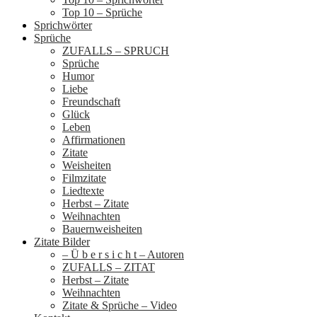
Top 10 – Sprüche
Sprichwörter
Sprüche
ZUFALLS – SPRUCH
Sprüche
Humor
Liebe
Freundschaft
Glück
Leben
Affirmationen
Zitate
Weisheiten
Filmzitate
Liedtexte
Herbst – Zitate
Weihnachten
Bauernweisheiten
Zitate Bilder
– Ü b e r s i c h t – Autoren
ZUFALLS – ZITAT
Herbst – Zitate
Weihnachten
Zitate & Sprüche – Video