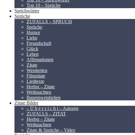
Top 10 – Sprüche
Sprichwörter
Sprüche
ZUFALLS – SPRUCH
Sprüche
Humor
Liebe
Freundschaft
Glück
Leben
Affirmationen
Zitate
Weisheiten
Filmzitate
Liedtexte
Herbst – Zitate
Weihnachten
Bauernweisheiten
Zitate Bilder
– Ü b e r s i c h t – Autoren
ZUFALLS – ZITAT
Herbst – Zitate
Weihnachten
Zitate & Sprüche – Video