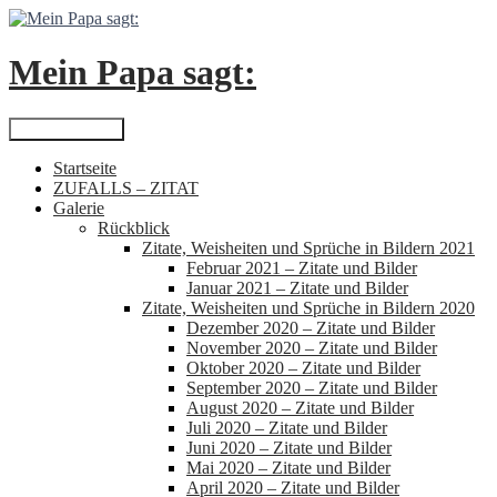
Zum
Inhalt
springen
Mein Papa sagt:
Suchen
Primäres Menü
Startseite
ZUFALLS – ZITAT
Galerie
Rückblick
Zitate, Weisheiten und Sprüche in Bildern 2021
Februar 2021 – Zitate und Bilder
Januar 2021 – Zitate und Bilder
Zitate, Weisheiten und Sprüche in Bildern 2020
Dezember 2020 – Zitate und Bilder
November 2020 – Zitate und Bilder
Oktober 2020 – Zitate und Bilder
September 2020 – Zitate und Bilder
August 2020 – Zitate und Bilder
Juli 2020 – Zitate und Bilder
Juni 2020 – Zitate und Bilder
Mai 2020 – Zitate und Bilder
April 2020 – Zitate und Bilder