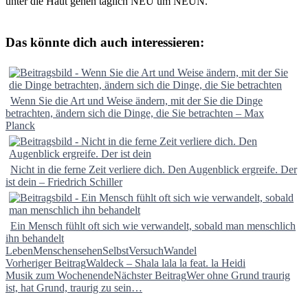
unter die Haut gehen täglich NEU um NEUN.
Das könnte dich auch interessieren:
Wenn Sie die Art und Weise ändern, mit der Sie die Dinge
betrachten, ändern sich die Dinge, die Sie betrachten – Max
Planck
Nicht in die ferne Zeit verliere dich. Den Augenblick ergreife. Der
ist dein – Friedrich Schiller
Ein Mensch fühlt oft sich wie verwandelt, sobald man menschlich
ihn behandelt
Leben
Menschen
sehen
Selbst
Versuch
Wandel
Beitragsnavigation
Vorheriger Beitrag
Waldeck – Shala lala la feat. la Heidi
Musik zum Wochenende
Nächster Beitrag
Wer ohne Grund traurig
ist, hat Grund, traurig zu sein…