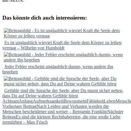
um NEUN.
Das könnte dich auch interessieren:
Es ist unglaublich wieviel Kraft die Seele dem Körper zu leihen
vermag – Wilhelm von Humboldt
Jeder Fehler erscheint unglaublich dumm, wenn andere ihn
begehen
Gefühle sind die Sprache der Seele, aber Du musst sicher gehen,
dass Du auf Deine wahren Gefühle hörst
Achtsam
Anfang
Aufmerksamkeit
Bewusstsein
Fähigkeit
Leben
Mensch
Beitragsnavigation
Vorheriger Beitrag
Nach Leiden und Verlusten werden die
Menschen bescheidener und weiser – Benjamin Franklin
Nächster
Beitrag
Es sind die kleinen Rechthabereien, die eine große Liebe
zermürben – Max Frisch