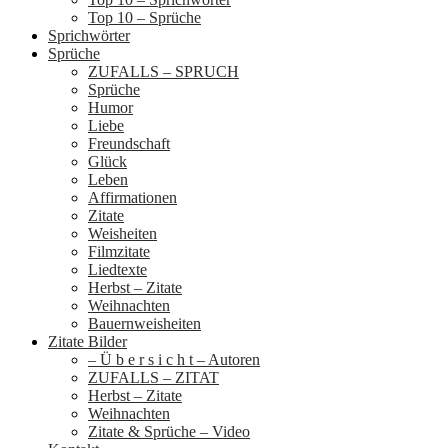
Top 10 – Sprüche
Sprichwörter
Sprüche
ZUFALLS – SPRUCH
Sprüche
Humor
Liebe
Freundschaft
Glück
Leben
Affirmationen
Zitate
Weisheiten
Filmzitate
Liedtexte
Herbst – Zitate
Weihnachten
Bauernweisheiten
Zitate Bilder
– Ü b e r s i c h t – Autoren
ZUFALLS – ZITAT
Herbst – Zitate
Weihnachten
Zitate & Sprüche – Video