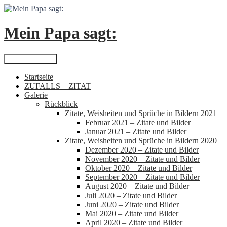
Zum
Inhalt
springen
Mein Papa sagt:
Suchen
Primäres Menü
Startseite
ZUFALLS – ZITAT
Galerie
Rückblick
Zitate, Weisheiten und Sprüche in Bildern 2021
Februar 2021 – Zitate und Bilder
Januar 2021 – Zitate und Bilder
Zitate, Weisheiten und Sprüche in Bildern 2020
Dezember 2020 – Zitate und Bilder
November 2020 – Zitate und Bilder
Oktober 2020 – Zitate und Bilder
September 2020 – Zitate und Bilder
August 2020 – Zitate und Bilder
Juli 2020 – Zitate und Bilder
Juni 2020 – Zitate und Bilder
Mai 2020 – Zitate und Bilder
April 2020 – Zitate und Bilder