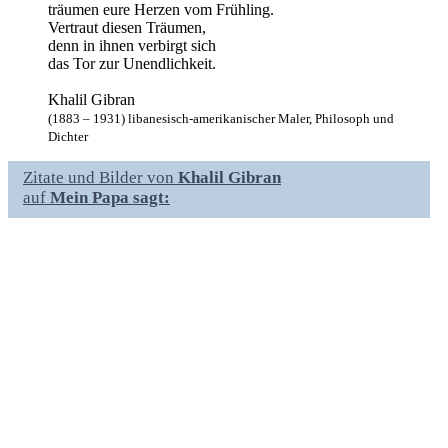
träumen eure Herzen vom Frühling.
Vertraut diesen Träumen,
denn in ihnen verbirgt sich
das Tor zur Unendlichkeit.
Khalil Gibran
(1883 – 1931) libanesisch-amerikanischer Maler, Philosoph und
Dichter
Zitate und Bilder von
Khalil Gibran
auf
Mein Papa sagt: