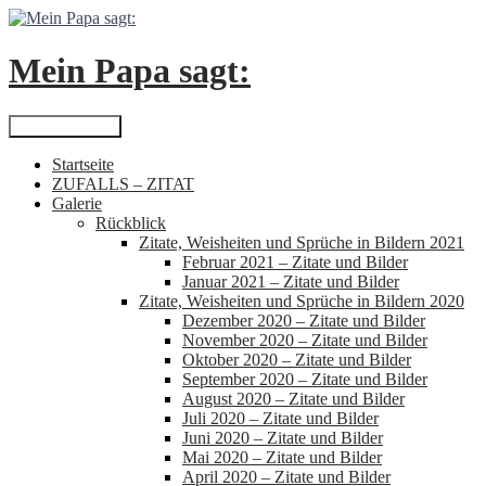
Zum
Inhalt
springen
Mein Papa sagt:
Suchen
Primäres Menü
Startseite
ZUFALLS – ZITAT
Galerie
Rückblick
Zitate, Weisheiten und Sprüche in Bildern 2021
Februar 2021 – Zitate und Bilder
Januar 2021 – Zitate und Bilder
Zitate, Weisheiten und Sprüche in Bildern 2020
Dezember 2020 – Zitate und Bilder
November 2020 – Zitate und Bilder
Oktober 2020 – Zitate und Bilder
September 2020 – Zitate und Bilder
August 2020 – Zitate und Bilder
Juli 2020 – Zitate und Bilder
Juni 2020 – Zitate und Bilder
Mai 2020 – Zitate und Bilder
April 2020 – Zitate und Bilder