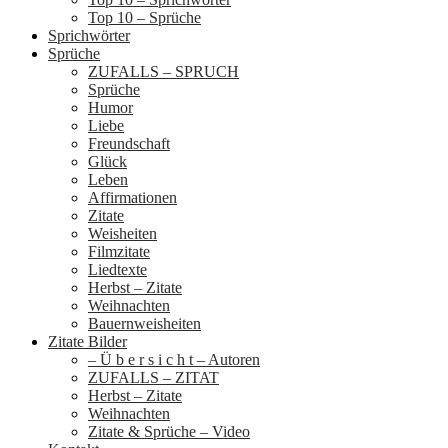
Top 10 – Sprüche
Sprichwörter
Sprüche
ZUFALLS – SPRUCH
Sprüche
Humor
Liebe
Freundschaft
Glück
Leben
Affirmationen
Zitate
Weisheiten
Filmzitate
Liedtexte
Herbst – Zitate
Weihnachten
Bauernweisheiten
Zitate Bilder
– Ü b e r s i c h t – Autoren
ZUFALLS – ZITAT
Herbst – Zitate
Weihnachten
Zitate & Sprüche – Video