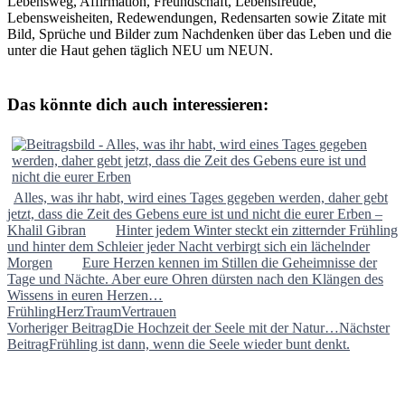
Lebensweg, Affirmation, Freundschaft, Lebensfreude,
Lebensweisheiten, Redewendungen, Redensarten sowie Zitate mit
Bild, Sprüche und Bilder zum Nachdenken über das Leben und die
unter die Haut gehen täglich NEU um NEUN.
Das könnte dich auch interessieren:
Alles, was ihr habt, wird eines Tages gegeben werden, daher gebt
jetzt, dass die Zeit des Gebens eure ist und nicht die eurer Erben –
Khalil Gibran
Hinter jedem Winter steckt ein zitternder Frühling
und hinter dem Schleier jeder Nacht verbirgt sich ein lächelnder
Morgen
Eure Herzen kennen im Stillen die Geheimnisse der
Tage und Nächte. Aber eure Ohren dürsten nach den Klängen des
Wissens in euren Herzen…
Frühling
Herz
Traum
Vertrauen
Beitragsnavigation
Vorheriger Beitrag
Die Hochzeit der Seele mit der Natur…
Nächster
Beitrag
Frühling ist dann, wenn die Seele wieder bunt denkt.