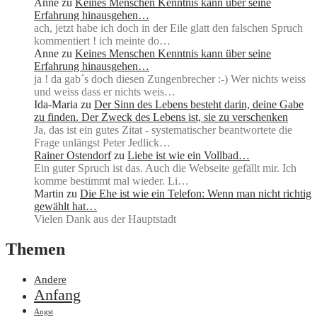
Anne
zu
Keines Menschen Kenntnis kann über seine
Erfahrung hinausgehen…
ach, jetzt habe ich doch in der Eile glatt den falschen Spruch
kommentiert ! ich meinte do…
Anne
zu
Keines Menschen Kenntnis kann über seine
Erfahrung hinausgehen…
ja ! da gab´s doch diesen Zungenbrecher :-) Wer nichts weiss
und weiss dass er nichts weis…
Ida-Maria
zu
Der Sinn des Lebens besteht darin, deine Gabe
zu finden. Der Zweck des Lebens ist, sie zu verschenken
Ja, das ist ein gutes Zitat - systematischer beantwortete die
Frage unlängst Peter Jedlick…
Rainer Ostendorf
zu
Liebe ist wie ein Vollbad…
Ein guter Spruch ist das. Auch die Webseite gefällt mir. Ich
komme bestimmt mal wieder. Li…
Martin
zu
Die Ehe ist wie ein Telefon: Wenn man nicht richtig
gewählt hat…
Vielen Dank aus der Hauptstadt
Themen
Andere
Anfang
Angst