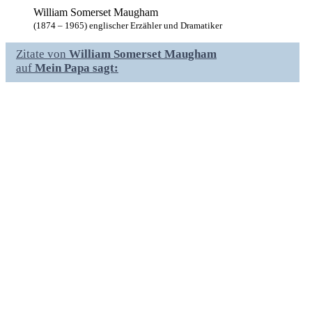
William Somerset Maugham
(1874 – 1965) englischer Erzähler und Dramatiker
Zitate von
William Somerset Maugham
auf
Mein Papa sagt: