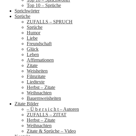
Top 10 – Sprüche
Sprichwörter
Sprüche
ZUFALLS – SPRUCH
Sprüche
Humor
Liebe
Freundschaft
Glück
Leben
Affirmationen
Zitate
Weisheiten
Filmzitate
Liedtexte
Herbst – Zitate
Weihnachten
Bauernweisheiten
Zitate Bilder
– Ü b e r s i c h t – Autoren
ZUFALLS – ZITAT
Herbst – Zitate
Weihnachten
Zitate & Sprüche – Video