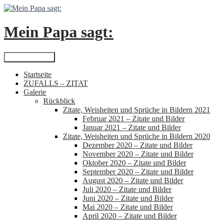
Zum
Inhalt
springen
Mein Papa sagt:
Suchen
Primäres Menü
Startseite
ZUFALLS – ZITAT
Galerie
Rückblick
Zitate, Weisheiten und Sprüche in Bildern 2021
Februar 2021 – Zitate und Bilder
Januar 2021 – Zitate und Bilder
Zitate, Weisheiten und Sprüche in Bildern 2020
Dezember 2020 – Zitate und Bilder
November 2020 – Zitate und Bilder
Oktober 2020 – Zitate und Bilder
September 2020 – Zitate und Bilder
August 2020 – Zitate und Bilder
Juli 2020 – Zitate und Bilder
Juni 2020 – Zitate und Bilder
Mai 2020 – Zitate und Bilder
April 2020 – Zitate und Bilder