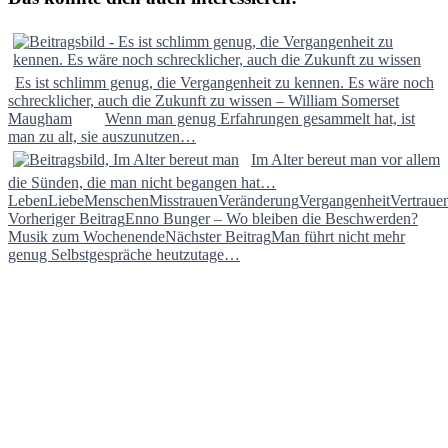
Es ist schlimm genug, die Vergangenheit zu kennen. Es wäre noch
schrecklicher, auch die Zukunft zu wissen – William Somerset
Maugham
Wenn man genug Erfahrungen gesammelt hat, ist
man zu alt, sie auszunutzen…
Im Alter bereut man vor allem
die Sünden, die man nicht begangen hat…
Leben
Liebe
Menschen
Misstrauen
Veränderung
Vergangenheit
Vertraue
Beitragsnavigation
Vorheriger Beitrag
Enno Bunger – Wo bleiben die Beschwerden?
Musik zum Wochenende
Nächster Beitrag
Man führt nicht mehr
genug Selbstgespräche heutzutage…