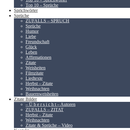
Top 10 – Sprüche
Sprichwörter
Sprüche
ZUFALLS – SPRUCH
Sprüche
Humor
Liebe
Freundschaft
Glück
Leben
Affirmationen
Zitate
Weisheiten
Filmzitate
Liedtexte
Herbst – Zitate
Weihnachten
Bauernweisheiten
Zitate Bilder
– Ü b e r s i c h t – Autoren
ZUFALLS – ZITAT
Herbst – Zitate
Weihnachten
Zitate & Sprüche – Video