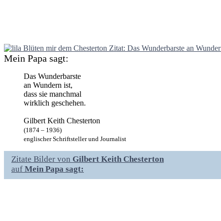
Mein Papa sagt:
Das Wunderbarste
an Wundern ist,
dass sie manchmal
wirklich geschehen.
Gilbert Keith Chesterton
(1874 – 1936)
englischer Schriftsteller und Journalist
Zitate Bilder von
Gilbert Keith Chesterton
auf
Mein Papa sagt: