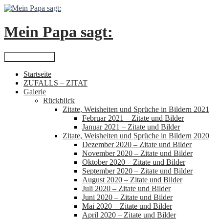
Zum
Inhalt
springen
Mein Papa sagt:
Suchen
Primäres Menü
Startseite
ZUFALLS – ZITAT
Galerie
Rückblick
Zitate, Weisheiten und Sprüche in Bildern 2021
Februar 2021 – Zitate und Bilder
Januar 2021 – Zitate und Bilder
Zitate, Weisheiten und Sprüche in Bildern 2020
Dezember 2020 – Zitate und Bilder
November 2020 – Zitate und Bilder
Oktober 2020 – Zitate und Bilder
September 2020 – Zitate und Bilder
August 2020 – Zitate und Bilder
Juli 2020 – Zitate und Bilder
Juni 2020 – Zitate und Bilder
Mai 2020 – Zitate und Bilder
April 2020 – Zitate und Bilder