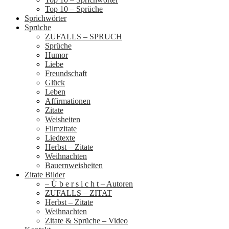
Top 10 – Sprüche
Sprichwörter
Sprüche
ZUFALLS – SPRUCH
Sprüche
Humor
Liebe
Freundschaft
Glück
Leben
Affirmationen
Zitate
Weisheiten
Filmzitate
Liedtexte
Herbst – Zitate
Weihnachten
Bauernweisheiten
Zitate Bilder
– Ü b e r s i c h t – Autoren
ZUFALLS – ZITAT
Herbst – Zitate
Weihnachten
Zitate & Sprüche – Video