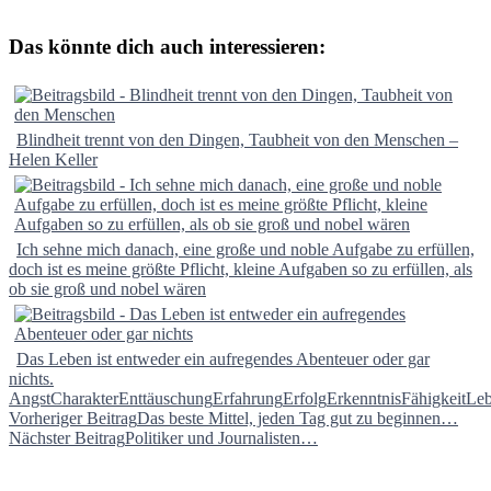
Das könnte dich auch interessieren:
Blindheit trennt von den Dingen, Taubheit von den Menschen –
Helen Keller
Ich sehne mich danach, eine große und noble Aufgabe zu erfüllen,
doch ist es meine größte Pflicht, kleine Aufgaben so zu erfüllen, als
ob sie groß und nobel wären
Das Leben ist entweder ein aufregendes Abenteuer oder gar
nichts.
Angst
Charakter
Enttäuschung
Erfahrung
Erfolg
Erkenntnis
Fähigkeit
Le
Beitragsnavigation
Vorheriger Beitrag
Das beste Mittel, jeden Tag gut zu beginnen…
Nächster Beitrag
Politiker und Journalisten…