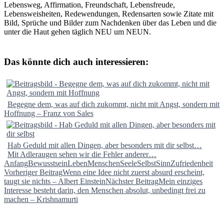
Lebensweg, Affirmation, Freundschaft, Lebensfreude,
Lebensweisheiten, Redewendungen, Redensarten sowie Zitate mit
Bild, Sprüche und Bilder zum Nachdenken über das Leben und die
unter die Haut gehen täglich NEU um NEUN.
Das könnte dich auch interessieren:
Begegne dem, was auf dich zukommt, nicht mit Angst, sondern mit
Hoffnung – Franz von Sales
Hab Geduld mit allen Dingen, aber besonders mit dir selbst…
Mit Adleraugen sehen wir die Fehler anderer…
Anfang
Bewusstsein
Leben
Menschen
Seele
Selbst
Sinn
Zufriedenheit
Beitragsnavigation
Vorheriger Beitrag
Wenn eine Idee nicht zuerst absurd erscheint,
taugt sie nichts – Albert Einstein
Nächster Beitrag
Mein einziges
Interesse besteht darin, den Menschen absolut, unbedingt frei zu
machen – Krishnamurti