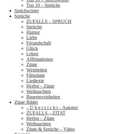
Top 10 – Sprüche
Sprichwörter
Sprüche
ZUFALLS – SPRUCH
Sprüche
Humor
Liebe
Freundschaft
Glück
Leben
Affirmationen
Zitate
Weisheiten
Filmzitate
Liedtexte
Herbst – Zitate
Weihnachten
Bauernweisheiten
Zitate Bilder
– Ü b e r s i c h t – Autoren
ZUFALLS – ZITAT
Herbst – Zitate
Weihnachten
Zitate & Sprüche – Video