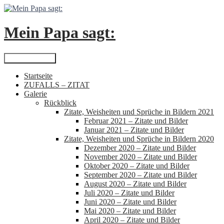
Zum
Inhalt
springen
Mein Papa sagt:
Suchen
Primäres Menü
Startseite
ZUFALLS – ZITAT
Galerie
Rückblick
Zitate, Weisheiten und Sprüche in Bildern 2021
Februar 2021 – Zitate und Bilder
Januar 2021 – Zitate und Bilder
Zitate, Weisheiten und Sprüche in Bildern 2020
Dezember 2020 – Zitate und Bilder
November 2020 – Zitate und Bilder
Oktober 2020 – Zitate und Bilder
September 2020 – Zitate und Bilder
August 2020 – Zitate und Bilder
Juli 2020 – Zitate und Bilder
Juni 2020 – Zitate und Bilder
Mai 2020 – Zitate und Bilder
April 2020 – Zitate und Bilder