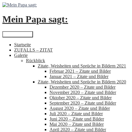
Zum
Inhalt
springen
Mein Papa sagt:
Suchen
Primäres Menü
Startseite
ZUFALLS – ZITAT
Galerie
Rückblick
Zitate, Weisheiten und Sprüche in Bildern 2021
Februar 2021 – Zitate und Bilder
Januar 2021 – Zitate und Bilder
Zitate, Weisheiten und Sprüche in Bildern 2020
Dezember 2020 – Zitate und Bilder
November 2020 – Zitate und Bilder
Oktober 2020 – Zitate und Bilder
September 2020 – Zitate und Bilder
August 2020 – Zitate und Bilder
Juli 2020 – Zitate und Bilder
Juni 2020 – Zitate und Bilder
Mai 2020 – Zitate und Bilder
April 2020 – Zitate und Bilder