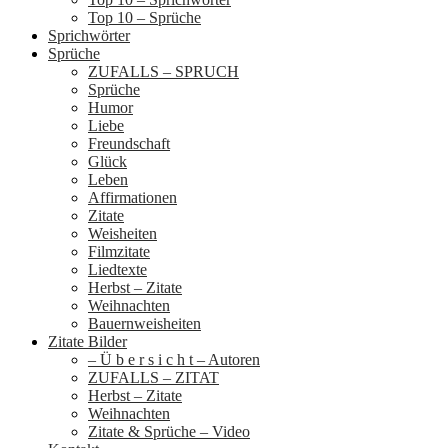
Top 10 – Sprüche
Sprichwörter
Sprüche
ZUFALLS – SPRUCH
Sprüche
Humor
Liebe
Freundschaft
Glück
Leben
Affirmationen
Zitate
Weisheiten
Filmzitate
Liedtexte
Herbst – Zitate
Weihnachten
Bauernweisheiten
Zitate Bilder
– Ü b e r s i c h t – Autoren
ZUFALLS – ZITAT
Herbst – Zitate
Weihnachten
Zitate & Sprüche – Video