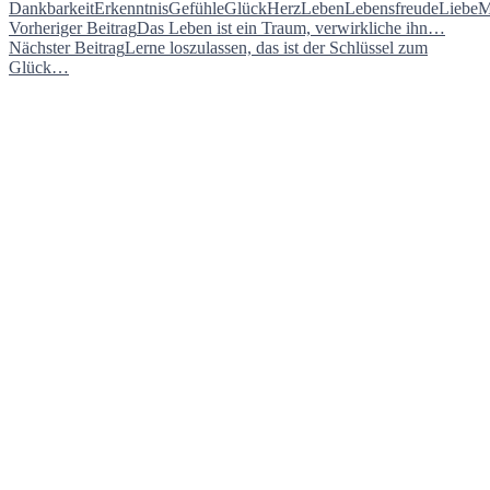
Dankbarkeit
Erkenntnis
Gefühle
Glück
Herz
Leben
Lebensfreude
Liebe
M
Beitragsnavigation
Vorheriger Beitrag
Das Leben ist ein Traum, verwirkliche ihn…
Nächster Beitrag
Lerne loszulassen, das ist der Schlüssel zum
Glück…