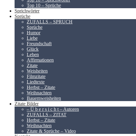
Top 10 – Sprüche
Sprichwörter
Sprüche
ZUFALLS – SPRUCH
Sprüche
Humor
Liebe
Freundschaft
Glück
Leben
Affirmationen
Zitate
Weisheiten
Filmzitate
Liedtexte
Herbst – Zitate
Weihnachten
Bauernweisheiten
Zitate Bilder
– Ü b e r s i c h t – Autoren
ZUFALLS – ZITAT
Herbst – Zitate
Weihnachten
Zitate & Sprüche – Video