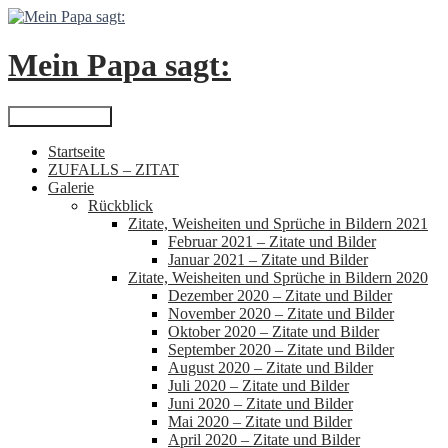
Zum
Inhalt
springen
Mein Papa sagt:
Suchen
Primäres Menü
Startseite
ZUFALLS – ZITAT
Galerie
Rückblick
Zitate, Weisheiten und Sprüche in Bildern 2021
Februar 2021 – Zitate und Bilder
Januar 2021 – Zitate und Bilder
Zitate, Weisheiten und Sprüche in Bildern 2020
Dezember 2020 – Zitate und Bilder
November 2020 – Zitate und Bilder
Oktober 2020 – Zitate und Bilder
September 2020 – Zitate und Bilder
August 2020 – Zitate und Bilder
Juli 2020 – Zitate und Bilder
Juni 2020 – Zitate und Bilder
Mai 2020 – Zitate und Bilder
April 2020 – Zitate und Bilder