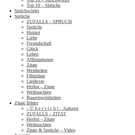
Top 10 – Sprüche
Sprichwörter
Sprüche
ZUFALLS – SPRUCH
Sprüche
Humor
Liebe
Freundschaft
Glück
Leben
Affirmationen
Zitate
Weisheiten
Filmzitate
Liedtexte
Herbst – Zitate
Weihnachten
Bauernweisheiten
Zitate Bilder
– Ü b e r s i c h t – Autoren
ZUFALLS – ZITAT
Herbst – Zitate
Weihnachten
Zitate & Sprüche – Video