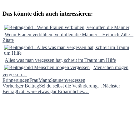
Das könnte dich auch interessieren:
Wenn Frauen verblühen, verduften die Männer – Heinrich Zille –
Zitate
Alles was man vergessen hat, schreit im Traum um Hilfe
Menschen mögen
vergessen…
Erinnerungen
Frau
Mann
Staunen
vergessen
Beitragsnavigation
Vorheriger Beitrag
Sei du selbst die Veränderung…
Nächster
Beitrag
Gott wäre etwas gar Erbärmliches…