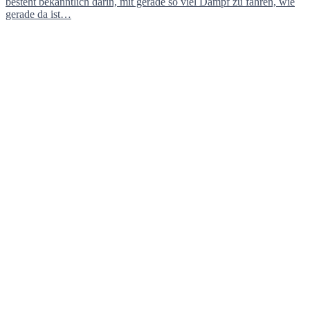
besteht bekanntlich darin, mit gerade so viel Dampf zu fahren, wie
gerade da ist…