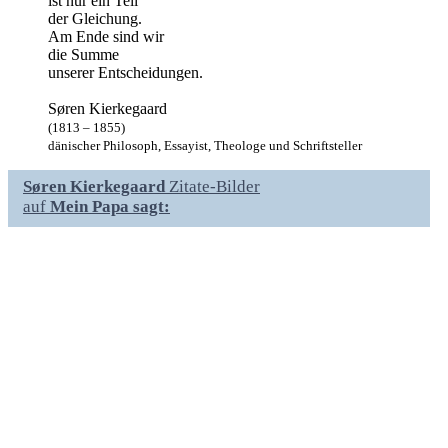
ist nur ein Teil
der Gleichung.
Am Ende sind wir
die Summe
unserer Entscheidungen.
Søren Kierkegaard
(1813 – 1855)
dänischer Philosoph, Essayist, Theologe und Schriftsteller
Søren Kierkegaard
Zitate-Bilder
auf
Mein Papa sagt: