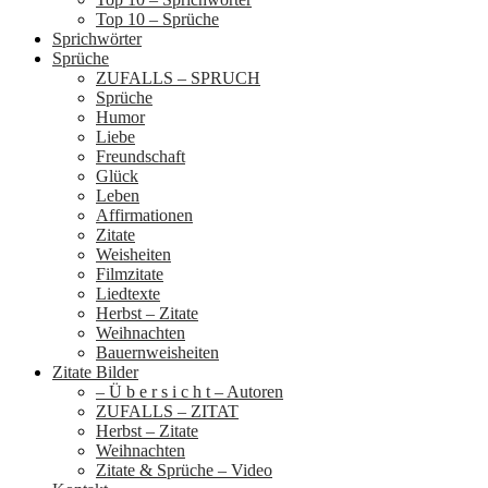
Top 10 – Sprüche
Sprichwörter
Sprüche
ZUFALLS – SPRUCH
Sprüche
Humor
Liebe
Freundschaft
Glück
Leben
Affirmationen
Zitate
Weisheiten
Filmzitate
Liedtexte
Herbst – Zitate
Weihnachten
Bauernweisheiten
Zitate Bilder
– Ü b e r s i c h t – Autoren
ZUFALLS – ZITAT
Herbst – Zitate
Weihnachten
Zitate & Sprüche – Video