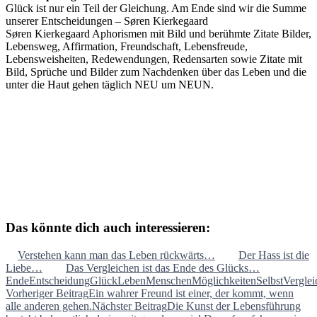
Glück ist nur ein Teil der Gleichung. Am Ende sind wir die Summe
unserer Entscheidungen – Søren Kierkegaard
Søren Kierkegaard Aphorismen mit Bild und berühmte Zitate Bilder,
Lebensweg, Affirmation, Freundschaft, Lebensfreude,
Lebensweisheiten, Redewendungen, Redensarten sowie Zitate mit
Bild, Sprüche und Bilder zum Nachdenken über das Leben und die
unter die Haut gehen täglich NEU um NEUN.
Das könnte dich auch interessieren:
Verstehen kann man das Leben rückwärts…
Der Hass ist die
Liebe…
Das Vergleichen ist das Ende des Glücks…
Ende
Entscheidung
Glück
Leben
Menschen
Möglichkeiten
Selbst
Verglei
Beitragsnavigation
Vorheriger Beitrag
Ein wahrer Freund ist einer, der kommt, wenn
alle anderen gehen.
Nächster Beitrag
Die Kunst der Lebensführung