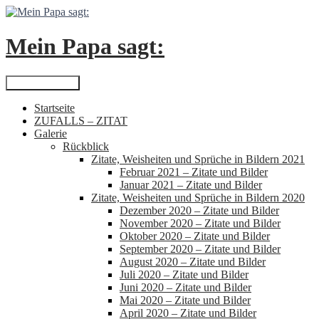
Zum
Inhalt
springen
Mein Papa sagt:
Suchen
Primäres Menü
Startseite
ZUFALLS – ZITAT
Galerie
Rückblick
Zitate, Weisheiten und Sprüche in Bildern 2021
Februar 2021 – Zitate und Bilder
Januar 2021 – Zitate und Bilder
Zitate, Weisheiten und Sprüche in Bildern 2020
Dezember 2020 – Zitate und Bilder
November 2020 – Zitate und Bilder
Oktober 2020 – Zitate und Bilder
September 2020 – Zitate und Bilder
August 2020 – Zitate und Bilder
Juli 2020 – Zitate und Bilder
Juni 2020 – Zitate und Bilder
Mai 2020 – Zitate und Bilder
April 2020 – Zitate und Bilder