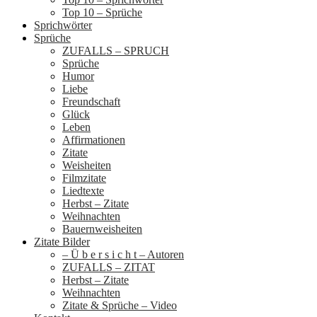
Top 10 – Sprüche
Sprichwörter
Sprüche
ZUFALLS – SPRUCH
Sprüche
Humor
Liebe
Freundschaft
Glück
Leben
Affirmationen
Zitate
Weisheiten
Filmzitate
Liedtexte
Herbst – Zitate
Weihnachten
Bauernweisheiten
Zitate Bilder
– Ü b e r s i c h t – Autoren
ZUFALLS – ZITAT
Herbst – Zitate
Weihnachten
Zitate & Sprüche – Video