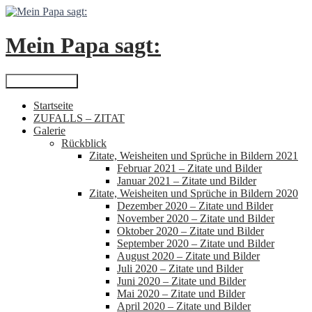
Zum
Inhalt
springen
Mein Papa sagt:
Suchen
Primäres Menü
Startseite
ZUFALLS – ZITAT
Galerie
Rückblick
Zitate, Weisheiten und Sprüche in Bildern 2021
Februar 2021 – Zitate und Bilder
Januar 2021 – Zitate und Bilder
Zitate, Weisheiten und Sprüche in Bildern 2020
Dezember 2020 – Zitate und Bilder
November 2020 – Zitate und Bilder
Oktober 2020 – Zitate und Bilder
September 2020 – Zitate und Bilder
August 2020 – Zitate und Bilder
Juli 2020 – Zitate und Bilder
Juni 2020 – Zitate und Bilder
Mai 2020 – Zitate und Bilder
April 2020 – Zitate und Bilder