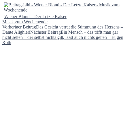
Wiener Blond – Der Letzte Kaiser
Musik zum Wochenende
Beitragsnavigation
Vorheriger Beitrag
Das Gesicht verrät die Stimmung des Herzens –
Dante Alighieri
Nächster Beitrag
Ein Mensch – das trifft man gar
nicht selten – der selbst nichts gilt, lässt auch nichts gelten – Eugen
Roth