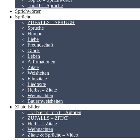
Top 10 – Sprüche
Sprichwörter
Sprüche
ZUFALLS – SPRUCH
Sprüche
Humor
Liebe
Freundschaft
Glück
Leben
Affirmationen
Zitate
Weisheiten
Filmzitate
Liedtexte
Herbst – Zitate
Weihnachten
Bauernweisheiten
Zitate Bilder
– Ü b e r s i c h t – Autoren
ZUFALLS – ZITAT
Herbst – Zitate
Weihnachten
Zitate & Sprüche – Video