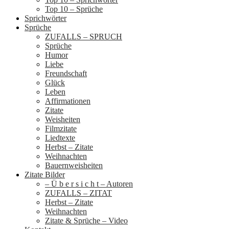
Top 10 – Sprüche
Sprichwörter
Sprüche
ZUFALLS – SPRUCH
Sprüche
Humor
Liebe
Freundschaft
Glück
Leben
Affirmationen
Zitate
Weisheiten
Filmzitate
Liedtexte
Herbst – Zitate
Weihnachten
Bauernweisheiten
Zitate Bilder
– Ü b e r s i c h t – Autoren
ZUFALLS – ZITAT
Herbst – Zitate
Weihnachten
Zitate & Sprüche – Video