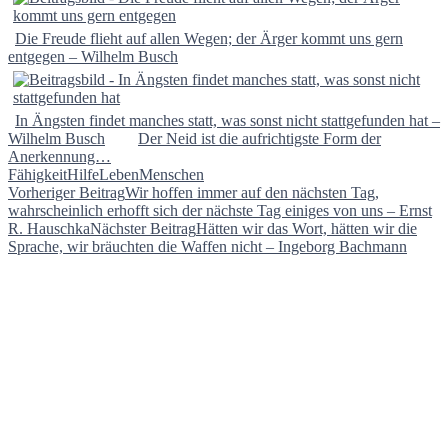
Die Freude flieht auf allen Wegen; der Ärger kommt uns gern
entgegen – Wilhelm Busch
In Ängsten findet manches statt, was sonst nicht stattgefunden hat –
Wilhelm Busch
Der Neid ist die aufrichtigste Form der
Anerkennung…
Fähigkeit
Hilfe
Leben
Menschen
Beitragsnavigation
Vorheriger Beitrag
Wir hoffen immer auf den nächsten Tag,
wahrscheinlich erhofft sich der nächste Tag einiges von uns – Ernst
R. Hauschka
Nächster Beitrag
Hätten wir das Wort, hätten wir die
Sprache, wir bräuchten die Waffen nicht – Ingeborg Bachmann