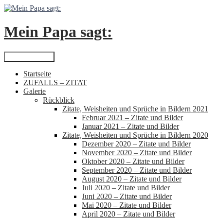
Zum
Inhalt
springen
Mein Papa sagt:
Suchen
Primäres Menü
Startseite
ZUFALLS – ZITAT
Galerie
Rückblick
Zitate, Weisheiten und Sprüche in Bildern 2021
Februar 2021 – Zitate und Bilder
Januar 2021 – Zitate und Bilder
Zitate, Weisheiten und Sprüche in Bildern 2020
Dezember 2020 – Zitate und Bilder
November 2020 – Zitate und Bilder
Oktober 2020 – Zitate und Bilder
September 2020 – Zitate und Bilder
August 2020 – Zitate und Bilder
Juli 2020 – Zitate und Bilder
Juni 2020 – Zitate und Bilder
Mai 2020 – Zitate und Bilder
April 2020 – Zitate und Bilder