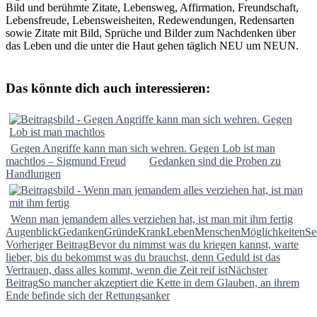
Bild und berühmte Zitate, Lebensweg, Affirmation, Freundschaft,
Lebensfreude, Lebensweisheiten, Redewendungen, Redensarten
sowie Zitate mit Bild, Sprüche und Bilder zum Nachdenken über
das Leben und die unter die Haut gehen täglich NEU um NEUN.
Das könnte dich auch interessieren:
Gegen Angriffe kann man sich wehren. Gegen Lob ist man
machtlos – Sigmund Freud
Gedanken sind die Proben zu
Handlungen
Wenn man jemandem alles verziehen hat, ist man mit ihm fertig
Augenblick
Gedanken
Gründe
Krank
Leben
Menschen
Möglichkeiten
Se
Beitragsnavigation
Vorheriger Beitrag
Bevor du nimmst was du kriegen kannst, warte
lieber, bis du bekommst was du brauchst, denn Geduld ist das
Vertrauen, dass alles kommt, wenn die Zeit reif ist
Nächster
Beitrag
So mancher akzeptiert die Kette in dem Glauben, an ihrem
Ende befinde sich der Rettungsanker