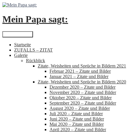
Zum
Inhalt
springen
Mein Papa sagt:
Suchen
Primäres Menü
Startseite
ZUFALLS – ZITAT
Galerie
Rückblick
Zitate, Weisheiten und Sprüche in Bildern 2021
Februar 2021 – Zitate und Bilder
Januar 2021 – Zitate und Bilder
Zitate, Weisheiten und Sprüche in Bildern 2020
Dezember 2020 – Zitate und Bilder
November 2020 – Zitate und Bilder
Oktober 2020 – Zitate und Bilder
September 2020 – Zitate und Bilder
August 2020 – Zitate und Bilder
Juli 2020 – Zitate und Bilder
Juni 2020 – Zitate und Bilder
Mai 2020 – Zitate und Bilder
April 2020 – Zitate und Bilder