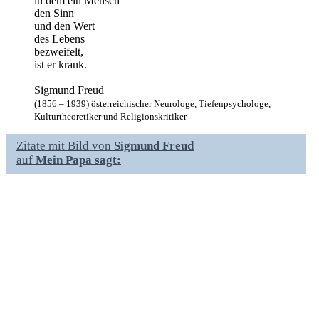
in dem ein Mensch
den Sinn
und den Wert
des Lebens
bezweifelt,
ist er krank.
Sigmund Freud
(1856 – 1939) österreichischer Neurologe, Tiefenpsychologe,
Kulturtheoretiker und Religionskritiker
Zitate mit Bild von
Sigmund Freud
auf
Mein Papa sagt: