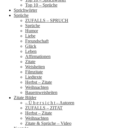
Top 10 – Sprüche
Sprichwörter
Sprüche
ZUFALLS – SPRUCH
Sprüche
Humor
Liebe
Freundschaft
Glück
Leben
Affirmationen
Zitate
Weisheiten
Filmzitate
Liedtexte
Herbst – Zitate
Weihnachten
Bauernweisheiten
Zitate Bilder
– Ü b e r s i c h t – Autoren
ZUFALLS – ZITAT
Herbst – Zitate
Weihnachten
Zitate & Sprüche – Video