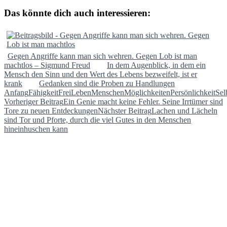
Das könnte dich auch interessieren:
Gegen Angriffe kann man sich wehren. Gegen Lob ist man
machtlos – Sigmund Freud
In dem Augenblick, in dem ein
Mensch den Sinn und den Wert des Lebens bezweifelt, ist er
krank
Gedanken sind die Proben zu Handlungen
Anfang
Fähigkeit
Frei
Leben
Menschen
Möglichkeiten
Persönlichkeit
Sel
Beitragsnavigation
Vorheriger Beitrag
Ein Genie macht keine Fehler. Seine Irrtümer sind
Tore zu neuen Entdeckungen
Nächster Beitrag
Lachen und Lächeln
sind Tor und Pforte, durch die viel Gutes in den Menschen
hineinhuschen kann