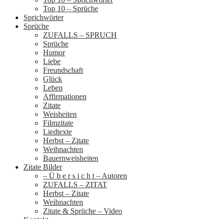
Top 10 – Sprüche
Sprichwörter
Sprüche
ZUFALLS – SPRUCH
Sprüche
Humor
Liebe
Freundschaft
Glück
Leben
Affirmationen
Zitate
Weisheiten
Filmzitate
Liedtexte
Herbst – Zitate
Weihnachten
Bauernweisheiten
Zitate Bilder
– Ü b e r s i c h t – Autoren
ZUFALLS – ZITAT
Herbst – Zitate
Weihnachten
Zitate & Sprüche – Video