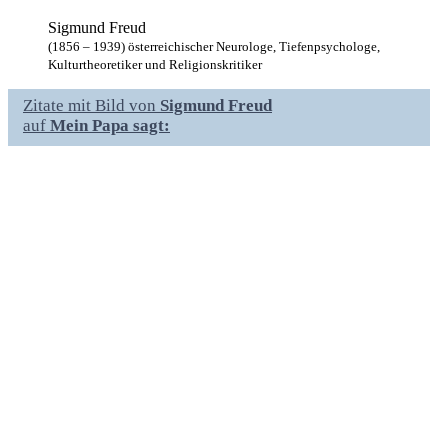
Sigmund Freud
(1856 – 1939) österreichischer Neurologe, Tiefenpsychologe,
Kulturtheoretiker und Religionskritiker
Zitate mit Bild von
Sigmund Freud
auf
Mein Papa sagt: