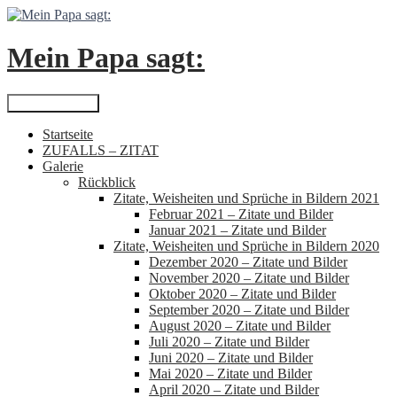
Zum
Inhalt
springen
Mein Papa sagt:
Suchen
Primäres Menü
Startseite
ZUFALLS – ZITAT
Galerie
Rückblick
Zitate, Weisheiten und Sprüche in Bildern 2021
Februar 2021 – Zitate und Bilder
Januar 2021 – Zitate und Bilder
Zitate, Weisheiten und Sprüche in Bildern 2020
Dezember 2020 – Zitate und Bilder
November 2020 – Zitate und Bilder
Oktober 2020 – Zitate und Bilder
September 2020 – Zitate und Bilder
August 2020 – Zitate und Bilder
Juli 2020 – Zitate und Bilder
Juni 2020 – Zitate und Bilder
Mai 2020 – Zitate und Bilder
April 2020 – Zitate und Bilder