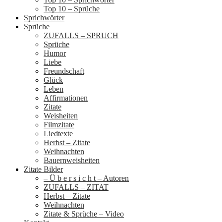
Top 10 – Sprüche
Sprichwörter
Sprüche
ZUFALLS – SPRUCH
Sprüche
Humor
Liebe
Freundschaft
Glück
Leben
Affirmationen
Zitate
Weisheiten
Filmzitate
Liedtexte
Herbst – Zitate
Weihnachten
Bauernweisheiten
Zitate Bilder
– Ü b e r s i c h t – Autoren
ZUFALLS – ZITAT
Herbst – Zitate
Weihnachten
Zitate & Sprüche – Video