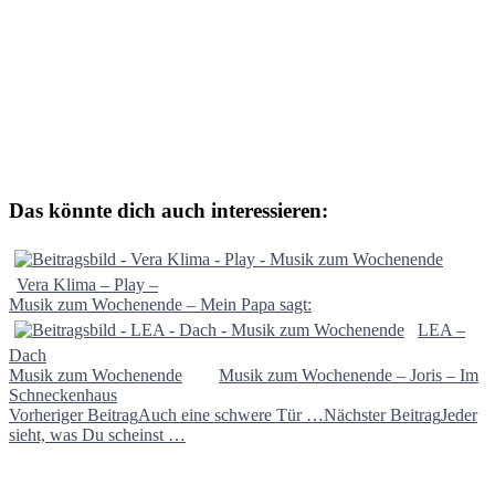
Das könnte dich auch interessieren:
Vera Klima – Play –
Musik zum Wochenende – Mein Papa sagt:
LEA –
Dach
Musik zum Wochenende
Musik zum Wochenende – Joris – Im
Schneckenhaus
Beitragsnavigation
Vorheriger Beitrag
Auch eine schwere Tür …
Nächster Beitrag
Jeder
sieht, was Du scheinst …