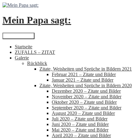
Zum
Inhalt
springen
Mein Papa sagt:
Suchen
Primäres Menü
Startseite
ZUFALLS – ZITAT
Galerie
Rückblick
Zitate, Weisheiten und Sprüche in Bildern 2021
Februar 2021 – Zitate und Bilder
Januar 2021 – Zitate und Bilder
Zitate, Weisheiten und Sprüche in Bildern 2020
Dezember 2020 – Zitate und Bilder
November 2020 – Zitate und Bilder
Oktober 2020 – Zitate und Bilder
September 2020 – Zitate und Bilder
August 2020 – Zitate und Bilder
Juli 2020 – Zitate und Bilder
Juni 2020 – Zitate und Bilder
Mai 2020 – Zitate und Bilder
April 2020 – Zitate und Bilder