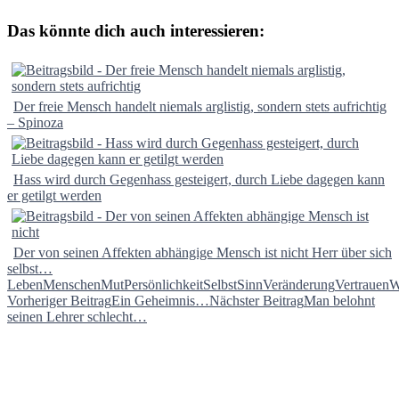
Das könnte dich auch interessieren:
Der freie Mensch handelt niemals arglistig, sondern stets aufrichtig
– Spinoza
Hass wird durch Gegenhass gesteigert, durch Liebe dagegen kann
er getilgt werden
Der von seinen Affekten abhängige Mensch ist nicht Herr über sich
selbst…
Leben
Menschen
Mut
Persönlichkeit
Selbst
Sinn
Veränderung
Vertrauen
W
Beitragsnavigation
Vorheriger Beitrag
Ein Geheimnis…
Nächster Beitrag
Man belohnt
seinen Lehrer schlecht…