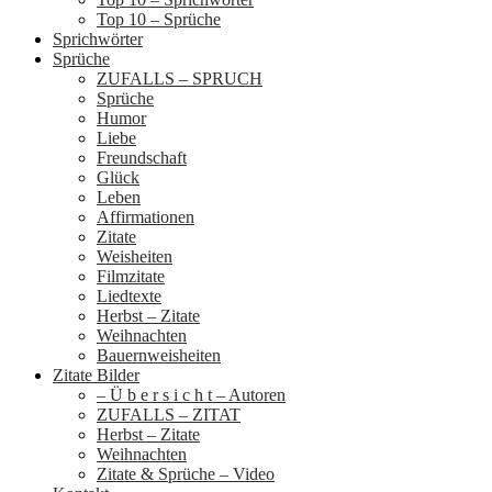
Top 10 – Sprüche
Sprichwörter
Sprüche
ZUFALLS – SPRUCH
Sprüche
Humor
Liebe
Freundschaft
Glück
Leben
Affirmationen
Zitate
Weisheiten
Filmzitate
Liedtexte
Herbst – Zitate
Weihnachten
Bauernweisheiten
Zitate Bilder
– Ü b e r s i c h t – Autoren
ZUFALLS – ZITAT
Herbst – Zitate
Weihnachten
Zitate & Sprüche – Video