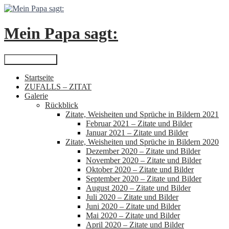
Zum
Inhalt
springen
Mein Papa sagt:
Suchen
Primäres Menü
Startseite
ZUFALLS – ZITAT
Galerie
Rückblick
Zitate, Weisheiten und Sprüche in Bildern 2021
Februar 2021 – Zitate und Bilder
Januar 2021 – Zitate und Bilder
Zitate, Weisheiten und Sprüche in Bildern 2020
Dezember 2020 – Zitate und Bilder
November 2020 – Zitate und Bilder
Oktober 2020 – Zitate und Bilder
September 2020 – Zitate und Bilder
August 2020 – Zitate und Bilder
Juli 2020 – Zitate und Bilder
Juni 2020 – Zitate und Bilder
Mai 2020 – Zitate und Bilder
April 2020 – Zitate und Bilder