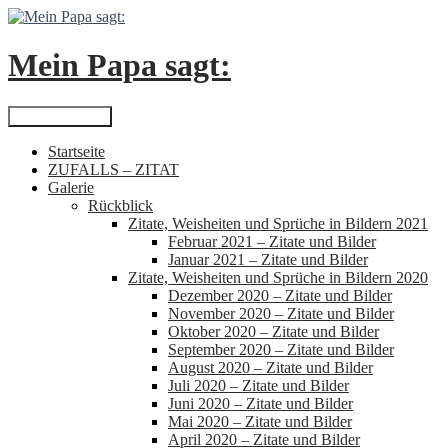
Zum
Inhalt
springen
Mein Papa sagt:
Suchen
Primäres Menü
Startseite
ZUFALLS – ZITAT
Galerie
Rückblick
Zitate, Weisheiten und Sprüche in Bildern 2021
Februar 2021 – Zitate und Bilder
Januar 2021 – Zitate und Bilder
Zitate, Weisheiten und Sprüche in Bildern 2020
Dezember 2020 – Zitate und Bilder
November 2020 – Zitate und Bilder
Oktober 2020 – Zitate und Bilder
September 2020 – Zitate und Bilder
August 2020 – Zitate und Bilder
Juli 2020 – Zitate und Bilder
Juni 2020 – Zitate und Bilder
Mai 2020 – Zitate und Bilder
April 2020 – Zitate und Bilder