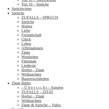
Top 10 – Sprüche
Sprichwörter
Sprüche
ZUFALLS – SPRUCH
Sprüche
Humor
Liebe
Freundschaft
Glück
Leben
Affirmationen
Zitate
Weisheiten
Filmzitate
Liedtexte
Herbst – Zitate
Weihnachten
Bauernweisheiten
Zitate Bilder
– Ü b e r s i c h t – Autoren
ZUFALLS – ZITAT
Herbst – Zitate
Weihnachten
Zitate & Sprüche – Video