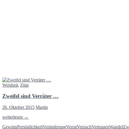
Weisheit
,
Zitat
Zweifel sind Verräter …
26. Oktober 2015
Martin
Zweifel
weiterlesen
→
sind
Gewinn
Persönlichkeit
Veränderung
Verrat
Versuch
Vertrauen
Wandel
Zwe
Verräter