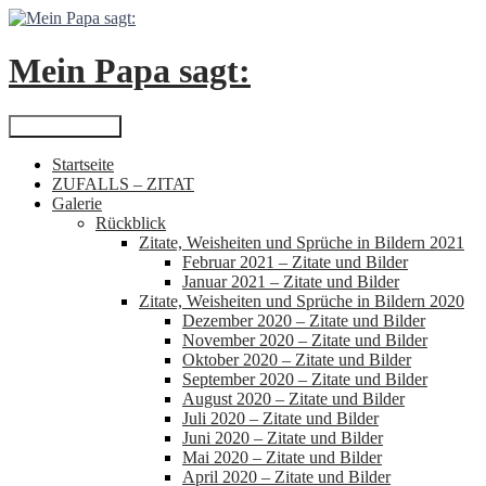
Zum
Inhalt
springen
Mein Papa sagt:
Suchen
Primäres Menü
Startseite
ZUFALLS – ZITAT
Galerie
Rückblick
Zitate, Weisheiten und Sprüche in Bildern 2021
Februar 2021 – Zitate und Bilder
Januar 2021 – Zitate und Bilder
Zitate, Weisheiten und Sprüche in Bildern 2020
Dezember 2020 – Zitate und Bilder
November 2020 – Zitate und Bilder
Oktober 2020 – Zitate und Bilder
September 2020 – Zitate und Bilder
August 2020 – Zitate und Bilder
Juli 2020 – Zitate und Bilder
Juni 2020 – Zitate und Bilder
Mai 2020 – Zitate und Bilder
April 2020 – Zitate und Bilder