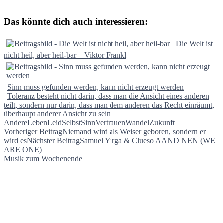
Das könnte dich auch interessieren:
Die Welt ist
nicht heil, aber heil-bar – Viktor Frankl
Sinn muss gefunden werden, kann nicht erzeugt werden
Toleranz besteht nicht darin, dass man die Ansicht eines anderen
teilt, sondern nur darin, dass man dem anderen das Recht einräumt,
überhaupt anderer Ansicht zu sein
Andere
Leben
Leid
Selbst
Sinn
Vertrauen
Wandel
Zukunft
Beitragsnavigation
Vorheriger Beitrag
Niemand wird als Weiser geboren, sondern er
wird es
Nächster Beitrag
Samuel Yirga & Clueso AAND NEN (WE
ARE ONE)
Musik zum Wochenende