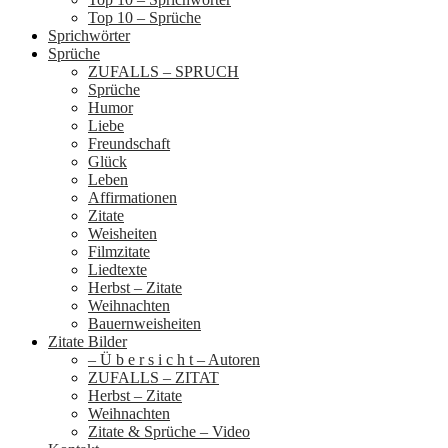
Top 10 – Sprüche
Sprichwörter
Sprüche
ZUFALLS – SPRUCH
Sprüche
Humor
Liebe
Freundschaft
Glück
Leben
Affirmationen
Zitate
Weisheiten
Filmzitate
Liedtexte
Herbst – Zitate
Weihnachten
Bauernweisheiten
Zitate Bilder
– Ü b e r s i c h t – Autoren
ZUFALLS – ZITAT
Herbst – Zitate
Weihnachten
Zitate & Sprüche – Video