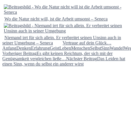
Wo die Natur nicht will, ist die Arbeit umsonst – Seneca
Niemand irrt für sich allein. Er verbreitet seinen Unsinn auch in
seiner Umgebung – Seneca
Vertraue auf dein Glück…
Anfang
Denken
Erfahrung
Geist
Leben
Menschen
Selbst
Sinn
Wandel
We
Beitragsnavigation
Vorheriger Beitrag
Es gibt keinen Reichtum, der sich mit der
Genügsamkeit vergleichen ließe…
Nächster Beitrag
Das Leiden hat
einen Sinn, wenn du selbst ein anderer wirst