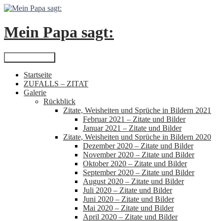
Zum
Inhalt
springen
Mein Papa sagt:
Suchen
Primäres Menü
Startseite
ZUFALLS – ZITAT
Galerie
Rückblick
Zitate, Weisheiten und Sprüche in Bildern 2021
Februar 2021 – Zitate und Bilder
Januar 2021 – Zitate und Bilder
Zitate, Weisheiten und Sprüche in Bildern 2020
Dezember 2020 – Zitate und Bilder
November 2020 – Zitate und Bilder
Oktober 2020 – Zitate und Bilder
September 2020 – Zitate und Bilder
August 2020 – Zitate und Bilder
Juli 2020 – Zitate und Bilder
Juni 2020 – Zitate und Bilder
Mai 2020 – Zitate und Bilder
April 2020 – Zitate und Bilder