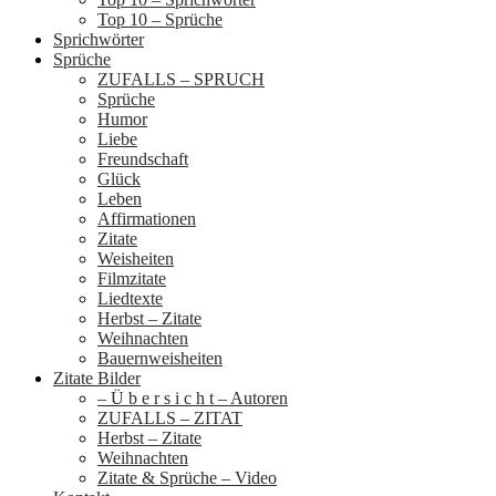
Top 10 – Sprüche
Sprichwörter
Sprüche
ZUFALLS – SPRUCH
Sprüche
Humor
Liebe
Freundschaft
Glück
Leben
Affirmationen
Zitate
Weisheiten
Filmzitate
Liedtexte
Herbst – Zitate
Weihnachten
Bauernweisheiten
Zitate Bilder
– Ü b e r s i c h t – Autoren
ZUFALLS – ZITAT
Herbst – Zitate
Weihnachten
Zitate & Sprüche – Video