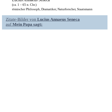
(ca. 1 – 65 n. Chr.)
römischer Philosoph, Dramatiker, Naturforscher, Staatsmann
Zitate-Bilder von
Lucius Annaeus Seneca
auf
Mein Papa sagt: