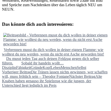
Weisheiten, Redewendungen, Redensarten sowie Zitate mit Bild
und Sprüche zum Nachdenken über das Leben täglich NEU um
NEUN.
Das könnte dich auch interessieren:
Verbrennen musst du dich wollen in deiner eignen Flamme: wie
wolltest du neu werden, wenn du nicht erst Asche geworden bist!
Du musst jeden Tag auch deinen Feldzug gegen dich selber
führen.
Sobald ihr handeln wollt…
Disziplin
Fähigkeit
Gründe
Kopf
Leben
Menschen
Selbst
Beitragsnavigation
Vorheriger Beitrag
Die Tränen lassen nichts gewinnen, wer schaffen
will, muss fröhlich sein – Theodor Fontane
Nächster Beitrag
Alte
Knaben haben genauso ihr Spielzeug wie die jungen, der
Unterschied liegt lediglich im Preis