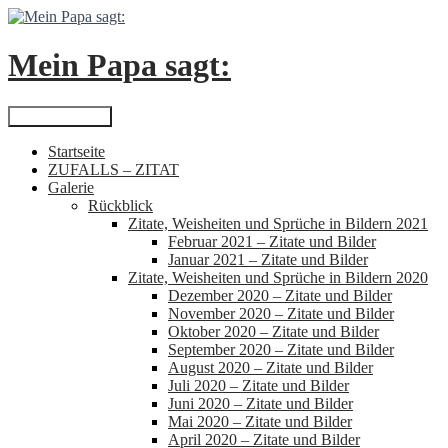
Zum
Inhalt
springen
Mein Papa sagt:
Suchen
Primäres Menü
Startseite
ZUFALLS – ZITAT
Galerie
Rückblick
Zitate, Weisheiten und Sprüche in Bildern 2021
Februar 2021 – Zitate und Bilder
Januar 2021 – Zitate und Bilder
Zitate, Weisheiten und Sprüche in Bildern 2020
Dezember 2020 – Zitate und Bilder
November 2020 – Zitate und Bilder
Oktober 2020 – Zitate und Bilder
September 2020 – Zitate und Bilder
August 2020 – Zitate und Bilder
Juli 2020 – Zitate und Bilder
Juni 2020 – Zitate und Bilder
Mai 2020 – Zitate und Bilder
April 2020 – Zitate und Bilder