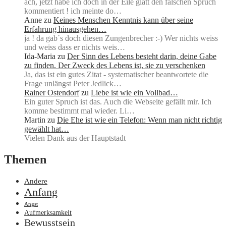
ach, jetzt habe ich doch in der Eile glatt den falschen Spruch
kommentiert ! ich meinte do…
Anne
zu
Keines Menschen Kenntnis kann über seine
Erfahrung hinausgehen…
ja ! da gab´s doch diesen Zungenbrecher :-) Wer nichts weiss
und weiss dass er nichts weis…
Ida-Maria
zu
Der Sinn des Lebens besteht darin, deine Gabe
zu finden. Der Zweck des Lebens ist, sie zu verschenken
Ja, das ist ein gutes Zitat - systematischer beantwortete die
Frage unlängst Peter Jedlick…
Rainer Ostendorf
zu
Liebe ist wie ein Vollbad…
Ein guter Spruch ist das. Auch die Webseite gefällt mir. Ich
komme bestimmt mal wieder. Li…
Martin
zu
Die Ehe ist wie ein Telefon: Wenn man nicht richtig
gewählt hat…
Vielen Dank aus der Hauptstadt
Themen
Andere
Anfang
Angst
Aufmerksamkeit
Bewusstsein