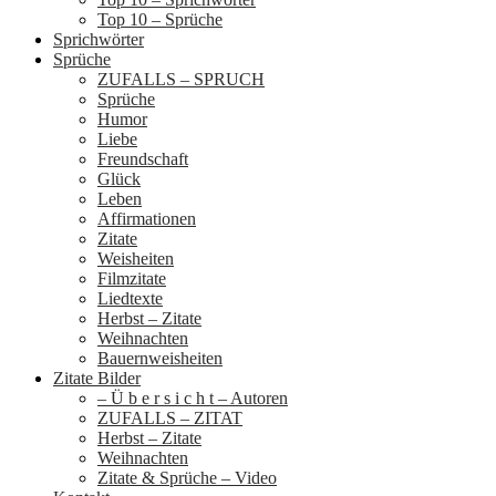
Top 10 – Sprüche
Sprichwörter
Sprüche
ZUFALLS – SPRUCH
Sprüche
Humor
Liebe
Freundschaft
Glück
Leben
Affirmationen
Zitate
Weisheiten
Filmzitate
Liedtexte
Herbst – Zitate
Weihnachten
Bauernweisheiten
Zitate Bilder
– Ü b e r s i c h t – Autoren
ZUFALLS – ZITAT
Herbst – Zitate
Weihnachten
Zitate & Sprüche – Video