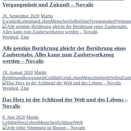
Vergangenheit und Zukunft – Novalis
26. September 2020
Martin
Ewigkeit
Geheimnis
Leben
Menschen
Selbst
Sinn
Vergangenheit
Vertrau
Weisheit
,
Zitat
Alle geistige Berührung gleicht der Berührung eines
Zauberstabs. Alles kann zum Zauberwerkzeug
werden – Novalis
18. August 2020
Martin
Berührung
Bewusstsein
Gefühle
Geist
Leben
Menschen
Seele
Selbst
Zaub
Weisheit
,
Zitat
Das Herz ist der Schlüssel der Welt und des Lebens –
Novalis
8. Juni 2020
Martin
Gefühle
Herz
Leben
Menschen
Schlüssel
Welt