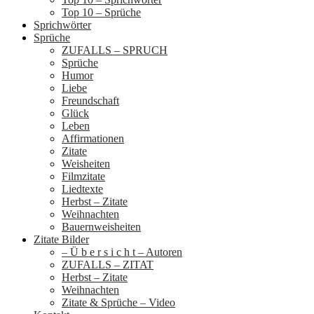
Top 10 – Sprüche
Sprichwörter
Sprüche
ZUFALLS – SPRUCH
Sprüche
Humor
Liebe
Freundschaft
Glück
Leben
Affirmationen
Zitate
Weisheiten
Filmzitate
Liedtexte
Herbst – Zitate
Weihnachten
Bauernweisheiten
Zitate Bilder
– Ü b e r s i c h t – Autoren
ZUFALLS – ZITAT
Herbst – Zitate
Weihnachten
Zitate & Sprüche – Video