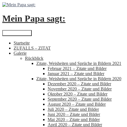
Zum
Inhalt
springen
Mein Papa sagt:
Suchen
Primäres Menü
Startseite
ZUFALLS – ZITAT
Galerie
Rückblick
Zitate, Weisheiten und Sprüche in Bildern 2021
Februar 2021 – Zitate und Bilder
Januar 2021 – Zitate und Bilder
Zitate, Weisheiten und Sprüche in Bildern 2020
Dezember 2020 – Zitate und Bilder
November 2020 – Zitate und Bilder
Oktober 2020 – Zitate und Bilder
September 2020 – Zitate und Bilder
August 2020 – Zitate und Bilder
Juli 2020 – Zitate und Bilder
Juni 2020 – Zitate und Bilder
Mai 2020 – Zitate und Bilder
April 2020 – Zitate und Bilder