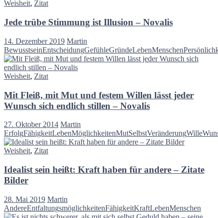
Weisheit
,
Zitat
Jede trübe Stimmung ist Illusion – Novalis
14. Dezember 2019
Martin
Bewusstsein
Entscheidung
Gefühle
Gründe
Leben
Menschen
Persönlichk
Weisheit
,
Zitat
Mit Fleiß, mit Mut und festem Willen lässt jeder
Wunsch sich endlich stillen – Novalis
27. Oktober 2014
Martin
Erfolg
Fähigkeit
Leben
Möglichkeiten
Mut
Selbst
Veränderung
Wille
Wun
Weisheit
,
Zitat
Idealist sein heißt: Kraft haben für andere – Zitate
Bilder
28. Mai 2019
Martin
Andere
Entfaltungsmöglichkeiten
Fähigkeit
Kraft
Leben
Menschen