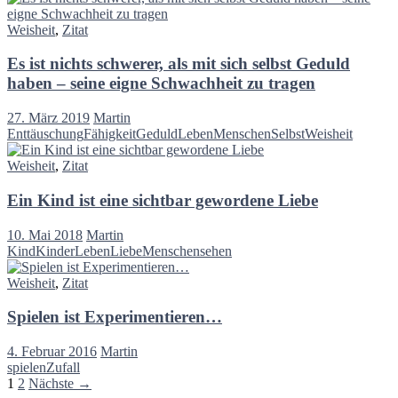
Weisheit
,
Zitat
Es ist nichts schwerer, als mit sich selbst Geduld
haben – seine eigne Schwachheit zu tragen
27. März 2019
Martin
Enttäuschung
Fähigkeit
Geduld
Leben
Menschen
Selbst
Weisheit
Weisheit
,
Zitat
Ein Kind ist eine sichtbar gewordene Liebe
10. Mai 2018
Martin
Kind
Kinder
Leben
Liebe
Menschen
sehen
Weisheit
,
Zitat
Spielen ist Experimentieren…
4. Februar 2016
Martin
spielen
Zufall
Beitragsnavigation
1
2
Nächste →