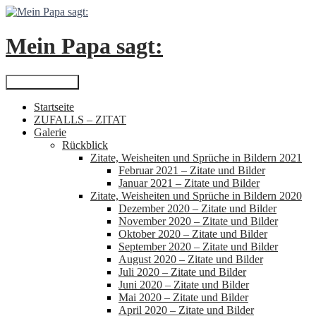
Zum
Inhalt
springen
Mein Papa sagt:
Suchen
Primäres Menü
Startseite
ZUFALLS – ZITAT
Galerie
Rückblick
Zitate, Weisheiten und Sprüche in Bildern 2021
Februar 2021 – Zitate und Bilder
Januar 2021 – Zitate und Bilder
Zitate, Weisheiten und Sprüche in Bildern 2020
Dezember 2020 – Zitate und Bilder
November 2020 – Zitate und Bilder
Oktober 2020 – Zitate und Bilder
September 2020 – Zitate und Bilder
August 2020 – Zitate und Bilder
Juli 2020 – Zitate und Bilder
Juni 2020 – Zitate und Bilder
Mai 2020 – Zitate und Bilder
April 2020 – Zitate und Bilder