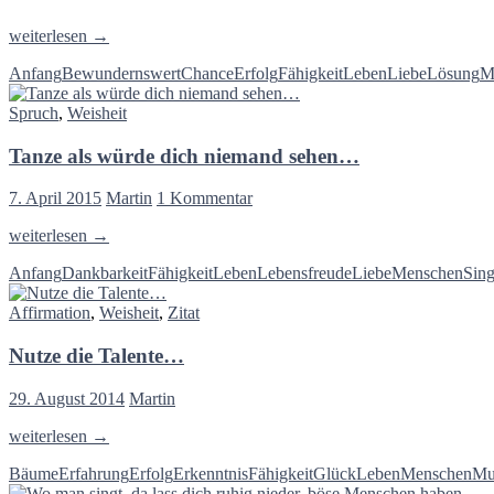
Das
weiterlesen
→
Leben
Anfang
Bewundernswert
Chance
Erfolg
Fähigkeit
Leben
Liebe
Lösung
M
ist
ein
Spruch
,
Weisheit
Traum,
verwirkliche
Tanze als würde dich niemand sehen…
ihn…
7. April 2015
Martin
1 Kommentar
Tanze
weiterlesen
→
als
Anfang
Dankbarkeit
Fähigkeit
Leben
Lebensfreude
Liebe
Menschen
Sin
würde
dich
Affirmation
,
Weisheit
,
Zitat
niemand
sehen…
Nutze die Talente…
29. August 2014
Martin
Nutze
weiterlesen
→
die
Bäume
Erfahrung
Erfolg
Erkenntnis
Fähigkeit
Glück
Leben
Menschen
Mu
Talente…