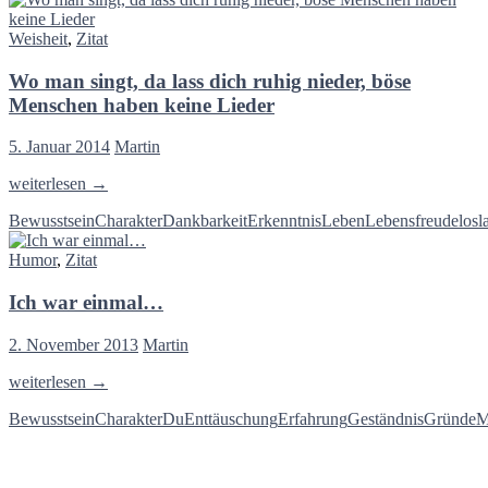
Weisheit
,
Zitat
Wo man singt, da lass dich ruhig nieder, böse
Menschen haben keine Lieder
5. Januar 2014
Martin
Wo
weiterlesen
→
man
Bewusstsein
Charakter
Dankbarkeit
Erkenntnis
Leben
Lebensfreude
losl
singt,
da
Humor
,
Zitat
lass
dich
Ich war einmal…
ruhig
nieder,
böse
2. November 2013
Martin
Menschen
haben
Ich
weiterlesen
→
keine
war
Lieder
Bewusstsein
Charakter
Du
Enttäuschung
Erfahrung
Geständnis
Gründe
M
einmal…