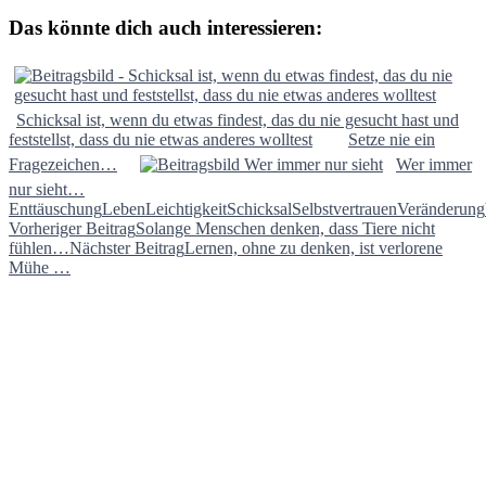
Das könnte dich auch interessieren:
Schicksal ist, wenn du etwas findest, das du nie gesucht hast und
feststellst, dass du nie etwas anderes wolltest
Setze nie ein
Fragezeichen…
Wer immer
nur sieht…
Enttäuschung
Leben
Leichtigkeit
Schicksal
Selbstvertrauen
Veränderung
Beitragsnavigation
Vorheriger Beitrag
Solange Menschen denken, dass Tiere nicht
fühlen…
Nächster Beitrag
Lernen, ohne zu denken, ist verlorene
Mühe …