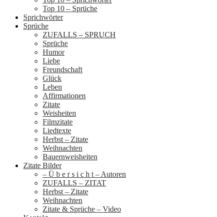
Top 10 – Sprüche
Sprichwörter
Sprüche
ZUFALLS – SPRUCH
Sprüche
Humor
Liebe
Freundschaft
Glück
Leben
Affirmationen
Zitate
Weisheiten
Filmzitate
Liedtexte
Herbst – Zitate
Weihnachten
Bauernweisheiten
Zitate Bilder
– Ü b e r s i c h t – Autoren
ZUFALLS – ZITAT
Herbst – Zitate
Weihnachten
Zitate & Sprüche – Video