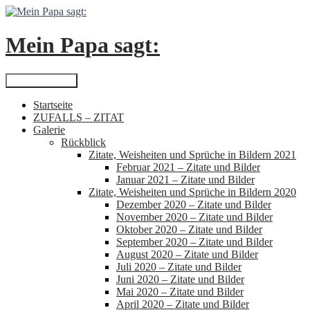
Zum
Inhalt
springen
Mein Papa sagt:
Suchen
Primäres Menü
Startseite
ZUFALLS – ZITAT
Galerie
Rückblick
Zitate, Weisheiten und Sprüche in Bildern 2021
Februar 2021 – Zitate und Bilder
Januar 2021 – Zitate und Bilder
Zitate, Weisheiten und Sprüche in Bildern 2020
Dezember 2020 – Zitate und Bilder
November 2020 – Zitate und Bilder
Oktober 2020 – Zitate und Bilder
September 2020 – Zitate und Bilder
August 2020 – Zitate und Bilder
Juli 2020 – Zitate und Bilder
Juni 2020 – Zitate und Bilder
Mai 2020 – Zitate und Bilder
April 2020 – Zitate und Bilder