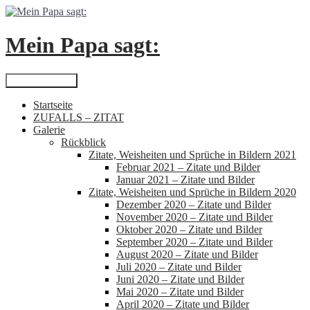
Zum
Inhalt
springen
Mein Papa sagt:
Suchen
Primäres Menü
Startseite
ZUFALLS – ZITAT
Galerie
Rückblick
Zitate, Weisheiten und Sprüche in Bildern 2021
Februar 2021 – Zitate und Bilder
Januar 2021 – Zitate und Bilder
Zitate, Weisheiten und Sprüche in Bildern 2020
Dezember 2020 – Zitate und Bilder
November 2020 – Zitate und Bilder
Oktober 2020 – Zitate und Bilder
September 2020 – Zitate und Bilder
August 2020 – Zitate und Bilder
Juli 2020 – Zitate und Bilder
Juni 2020 – Zitate und Bilder
Mai 2020 – Zitate und Bilder
April 2020 – Zitate und Bilder