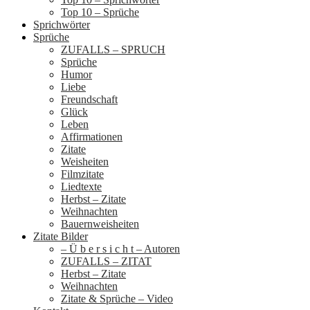
Top 10 – Sprüche
Sprichwörter
Sprüche
ZUFALLS – SPRUCH
Sprüche
Humor
Liebe
Freundschaft
Glück
Leben
Affirmationen
Zitate
Weisheiten
Filmzitate
Liedtexte
Herbst – Zitate
Weihnachten
Bauernweisheiten
Zitate Bilder
– Ü b e r s i c h t – Autoren
ZUFALLS – ZITAT
Herbst – Zitate
Weihnachten
Zitate & Sprüche – Video