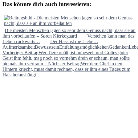
Das könnte dich auch interessieren:
Die meisten Menschen jagen so sehr dem Genuss nacht, dass sie an
ihm vorbeilaufen – Søren Kierkegaard
Verstehen kann man das
Leben rückwärts…
Der Hass ist die Liebe…
Aufmerksamkeit
Bewusstsein
Entfaltungsmöglichkeiten
Gedanken
Leb
Beitragsnavigation
Vorheriger Beitrag
Wer Tiere quält, ist unbeseelt und Gottes guter
Geist ihm fehlt, mag noch so vornehm drein er schaun, man sollte
niemals ihm vertraun…
Nächster Beitrag
Wer dem Chef in den
Hintern kriecht, muss damit rechnen, dass er ihm eines Tages zum
Hals heraushängt…