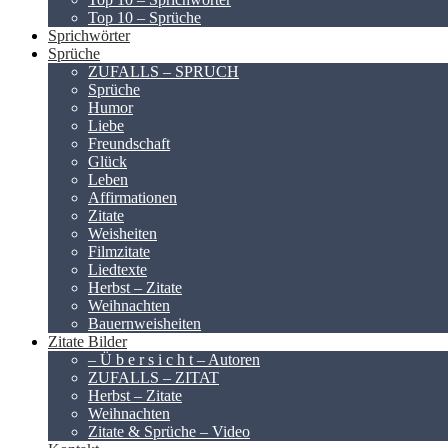
Top 10 – Sprüche
Sprichwörter
Sprüche
ZUFALLS – SPRUCH
Sprüche
Humor
Liebe
Freundschaft
Glück
Leben
Affirmationen
Zitate
Weisheiten
Filmzitate
Liedtexte
Herbst – Zitate
Weihnachten
Bauernweisheiten
Zitate Bilder
– Ü b e r s i c h t – Autoren
ZUFALLS – ZITAT
Herbst – Zitate
Weihnachten
Zitate & Sprüche – Video