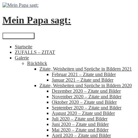
Zum
Inhalt
springen
Mein Papa sagt:
Suchen
Primäres Menü
Startseite
ZUFALLS – ZITAT
Galerie
Rückblick
Zitate, Weisheiten und Sprüche in Bildern 2021
Februar 2021 – Zitate und Bilder
Januar 2021 – Zitate und Bilder
Zitate, Weisheiten und Sprüche in Bildern 2020
Dezember 2020 – Zitate und Bilder
November 2020 – Zitate und Bilder
Oktober 2020 – Zitate und Bilder
September 2020 – Zitate und Bilder
August 2020 – Zitate und Bilder
Juli 2020 – Zitate und Bilder
Juni 2020 – Zitate und Bilder
Mai 2020 – Zitate und Bilder
April 2020 – Zitate und Bilder