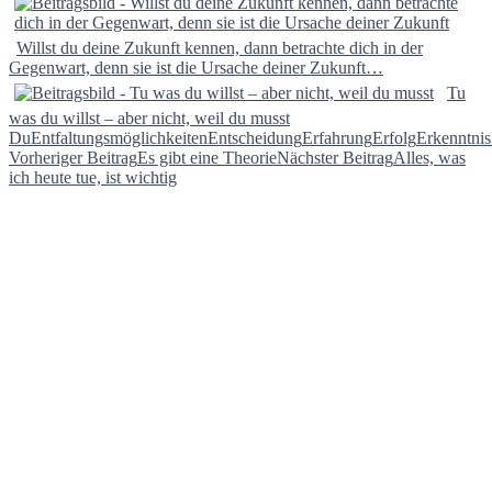
Willst du deine Zukunft kennen, dann betrachte dich in der
Gegenwart, denn sie ist die Ursache deiner Zukunft…
Tu
was du willst – aber nicht, weil du musst
Du
Entfaltungsmöglichkeiten
Entscheidung
Erfahrung
Erfolg
Erkenntnis
Beitragsnavigation
Vorheriger Beitrag
Es gibt eine Theorie
Nächster Beitrag
Alles, was
ich heute tue, ist wichtig