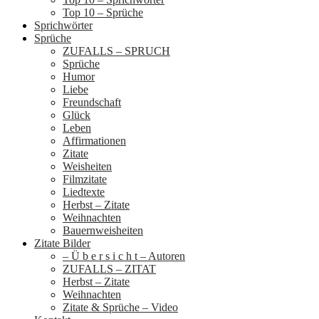
Top 10 – Sprüche
Sprichwörter
Sprüche
ZUFALLS – SPRUCH
Sprüche
Humor
Liebe
Freundschaft
Glück
Leben
Affirmationen
Zitate
Weisheiten
Filmzitate
Liedtexte
Herbst – Zitate
Weihnachten
Bauernweisheiten
Zitate Bilder
– Ü b e r s i c h t – Autoren
ZUFALLS – ZITAT
Herbst – Zitate
Weihnachten
Zitate & Sprüche – Video