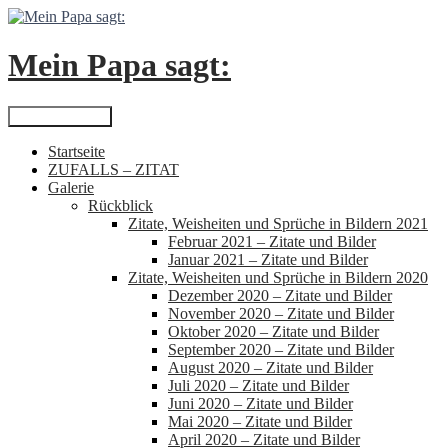
Zum
Inhalt
springen
Mein Papa sagt:
Suchen
Primäres Menü
Startseite
ZUFALLS – ZITAT
Galerie
Rückblick
Zitate, Weisheiten und Sprüche in Bildern 2021
Februar 2021 – Zitate und Bilder
Januar 2021 – Zitate und Bilder
Zitate, Weisheiten und Sprüche in Bildern 2020
Dezember 2020 – Zitate und Bilder
November 2020 – Zitate und Bilder
Oktober 2020 – Zitate und Bilder
September 2020 – Zitate und Bilder
August 2020 – Zitate und Bilder
Juli 2020 – Zitate und Bilder
Juni 2020 – Zitate und Bilder
Mai 2020 – Zitate und Bilder
April 2020 – Zitate und Bilder