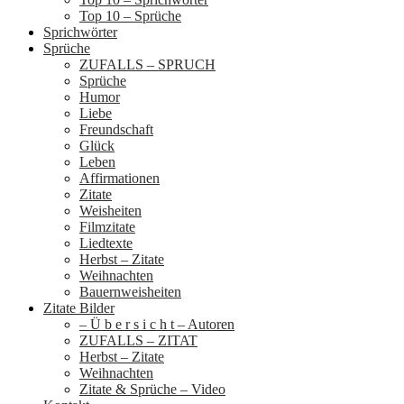
Top 10 – Sprüche
Sprichwörter
Sprüche
ZUFALLS – SPRUCH
Sprüche
Humor
Liebe
Freundschaft
Glück
Leben
Affirmationen
Zitate
Weisheiten
Filmzitate
Liedtexte
Herbst – Zitate
Weihnachten
Bauernweisheiten
Zitate Bilder
– Ü b e r s i c h t – Autoren
ZUFALLS – ZITAT
Herbst – Zitate
Weihnachten
Zitate & Sprüche – Video