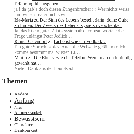
Erfahrung hinausgehen…
ja ! da gab´s doch diesen Zungenbrecher :-) Wer nichts weiss
und weiss dass er nichts weis…
Ida-Maria
zu
Der Sinn des Lebens besteht darin, deine Gabe
zu finden. Der Zweck des Lebens ist, sie zu verschenken
Ja, das ist ein gutes Zitat - systematischer beantwortete die
Frage unlängst Peter Jedlick…
Rainer Ostendorf
zu
Liebe ist wie ein Vollbad…
Ein guter Spruch ist das. Auch die Webseite gefällt mir. Ich
komme bestimmt mal wieder. Li…
Martin
zu
Die Ehe ist wie ein Telefon: Wenn man nicht richtig
gewählt hat…
Vielen Dank aus der Hauptstadt
Themen
Andere
Anfang
Angst
Aufmerksamkeit
Bewusstsein
Charakter
Dankbarkeit