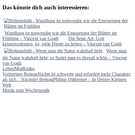
Das könnte dich auch interessieren:
Wandlung ist notwendig wie die Erneuerung der Blätter im
Frühling – Vincent van Gogh
Die beste Art, Gott
kennenzulernen, ist, viele Dinge zu lieben – Vincent van Gogh
Wenn man
die Natur wahrhaft liebt, so findet man es überall schön – Vincent
van Gogh
Leben
Mut
Risiko
Beitragsnavigation
Vorheriger Beitrag
Nichts ist schwerer und erfordert mehr Charakter,
als sich…
Nächster Beitrag
Philipp Dittberner – In Deiner Kleinen
Welt
Musik zum Wochenende